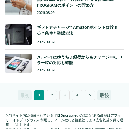
PROGRAMのポイントの貯め方
2026.08.09
ギフト券チャージでAmazonポイントは貯ま
る？条件と確認方法
2026.08.09
メルペイはゆうちょ銀行からもチャージOK。エ
ラー時の対応も確認
2026.08.09
最初
最後
1
2
3
4
5
※当サイト内に掲載されている[PR][Sponsored]の表記がある商品はアフィ
リエイトプログラムを利用し、アコム社など複数社により広告収益を得て運
用しております。