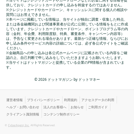
※当サイトはクレジットカードやカードローンなどのお金に関する情報を提
供しており、クレジットカードの申し込みを斡旋するのではありません。
※クレジットカードやカードローン、キャッシュレスに関する個人の相談や
質問にはお答えできません。
※本ページに掲載している情報は、当サイトが独自に調査・収集した時点、
または各金融機関および関連事業者が公式に公開している情報をもとに作成
しています。クレジットカードやカードローン、ポイントプログラム等の内
容（金利、年会費、利用限度額、特典、審査条件、キャンペーン内容等）
は、予告なく変更される場合があります。最新かつ正確な情報、ならびにお
申し込み条件やサービス内容の詳細については、必ず各公式サイトをご確認
ください。
※金融商品への申し込みは各公式ホームページに記載されている内容をご確
認の上、自己判断で申し込みをしていただきますようお願いいたします。
※当サイトはドットマガジンと提携している企業のPR情報が含まれていま
す。
© 2026 ドットマガジン by ドットマネー
運営者情報
プライバシーポリシー
利用規約
アクセスデータの利用
ヘルプ・お問い合わせ
法人のお客様へ
お知らせ
ご利用ガイド
クライアント識別情報
コンテンツ制作ポリシー
©
CyberAgent, Inc.
All Rights Reserved.