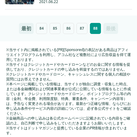
2021.06.22
最初
最後
84
85
86
87
88
※当サイト内に掲載されている[PR][Sponsored]の表記がある商品はアフィ
リエイトプログラムを利用し、アコム社など複数社により広告収益を得て運
用しております。
※当サイトはクレジットカードやカードローンなどのお金に関する情報を提
供しており、クレジットカードの申し込みを斡旋するのではありません。
※クレジットカードやカードローン、キャッシュレスに関する個人の相談や
質問にはお答えできません。
※本ページに掲載している情報は、当サイトが独自に調査・収集した時点、
または各金融機関および関連事業者が公式に公開している情報をもとに作成
しています。クレジットカードやカードローン、ポイントプログラム等の内
容（金利、年会費、利用限度額、特典、審査条件、キャンペーン内容等）
は、予告なく変更される場合があります。最新かつ正確な情報、ならびにお
申し込み条件やサービス内容の詳細については、必ず各公式サイトをご確認
ください。
※金融商品への申し込みは各公式ホームページに記載されている内容をご確
認の上、自己判断で申し込みをしていただきますようお願いいたします。
※当サイトはドットマガジンと提携している企業のPR情報が含まれていま
す。