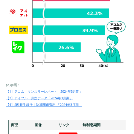
(※)参照：
【1】アコム｜マンスリーレポート「2024年3月期」
【2】アイフル｜月次データ「2024年3月期」
【4】SBI新生銀行｜決算関連資料 「2024年3月期」
商品
画像
リンク
無利息期間
審