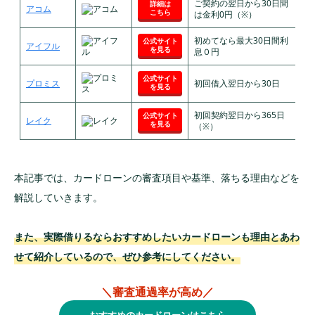
ご契約の翌日から30日間
詳細は
アコム
最
こちら
は金利0円（※）
初めてなら最大30日間利
公式サイト
アイフル
最
を見る
息０円
公式サイト
プロミス
初回借入翌日から30日
最
を見る
初回契約翌日から365日
公式サイト
レイク
W
を見る
（※）
本記事では、カードローンの審査項目や基準、落ちる理由などを
解説していきます。
また、実際借りるならおすすめしたいカードローンも理由とあわ
せて紹介しているので、ぜひ参考にしてください。
＼審査通過率が高め／
おすすめのカードローンはこちら