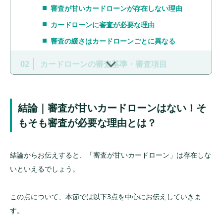
審査が甘いカードローンが存在しない理由
カードローンに審査が必要な理由
審査の緩さはカードローンごとに異なる
カードローンの審査基準・審査項目
収入の安定性(勤務先・雇用形態)
信用情報(過去の返済履歴・クレジットカードの
結論｜審査が甘いカードローンはない！そ
利用状況)
もそも審査が必要な理由とは？
借入状況(他社からの借入件数・総量規制)
関連サービスの利用状況によって審査・金利優
遇あり
結論からお伝えすると、「審査が甘いカードローン」は存在しな
いといえるでしょう。
カードローン審査をスムーズに通るためのポ
イント
この点について、本節では以下3点を中心にお伝えしていきま
審査落ち経験のあるグループ会社を避ける
す。
口座保有による手続きの簡略化を活用する