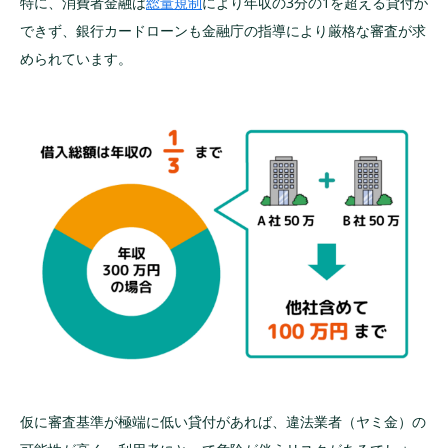
特に、消費者金融は
SMBCモビット｜簡易診断ができる
総量規制
により年収の3分の1を超える貸付が
できず、銀行カードローンも金融庁の指導により厳格な審査が求
審査は甘くないが銀行系カードローンは低金
められています。
利で借りられる
楽天銀行スーパーローン｜楽天会員なら審査優
遇
セブン銀行カードローン｜在籍確認を進めやす
い
LINEポケットマネー｜LINE利用実績で審査優遇
カードローン審査に落ちる5つの理由
①過去に返済を延滞した記録がある
②短期間に複数社へ申込(申込みブラック)
③収入が安定していない
④借入希望額が大きすぎる
仮に審査基準が極端に低い貸付があれば、違法業者（ヤミ金）の
⑤申込内容の誤り・虚偽申告