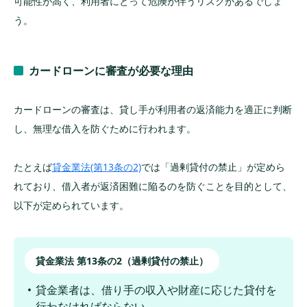
可能性が高く、利用者にとって危険が伴うリスクがあるでしょ
カードローン審査に通らなかった場合の対処
う。
法
信用情報を確認する
カードローンに審査が必要な理由
他社カードローンに申込む
借入状況を解消してから再度申し込みをする
カードローンの審査は、貸し手が利用者の返済能力を適正に判断
違う方法でお金を借りることを検討する
し、無理な借入を防ぐために行われます。
カードローンの審査にかかる時間は？消費者
たとえば
貸金業法(第13条の2)
では「過剰貸付の禁止」が定めら
金融なら土日祝でも即日融資
れており、借入者が返済困難に陥るのを防ぐことを目的として、
以下が定められています。
カードローンの審査の流れ
借入先に申込みする
必要書類を提出する
貸金業法 第13条の2（過剰貸付の禁止）
在籍確認をする
貸金業者は、借り手の収入や財産に応じた貸付を
審査結果を通知する
行わなければならない