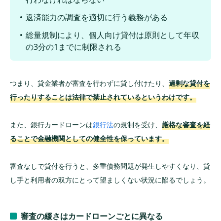
カードローンの審査に申込む際の注意点は？
返済能力の調査を適切に行う義務がある
事前に返済シミュレーションしておく
総量規制により、個人向け貸付は原則として年収
の3分の1までに制限される
SNSやWeb掲示板の個人間融資は利用しない
「審査が甘い」「審査なし」を掲げる業者を利
用しない
つまり、貸金業者が審査を行わずに貸し付けたり、
過剰な貸付を
行ったりすることは法律で禁止されているというわけです。
カードローンの審査に関するよくある質問
（Q＆A）
また、銀行カードローンは
銀行法
の規制を受け、
厳格な審査を経
まとめ｜審査の甘いカードローンはない！少
ることで金融機関としての健全性を保っています。
しでも審査に通りやすい借入先を探そう
審査なしで貸付を行うと、多重債務問題が発生しやすくなり、貸
し手と利用者の双方にとって望ましくない状況に陥るでしょう。
審査の緩さはカードローンごとに異なる