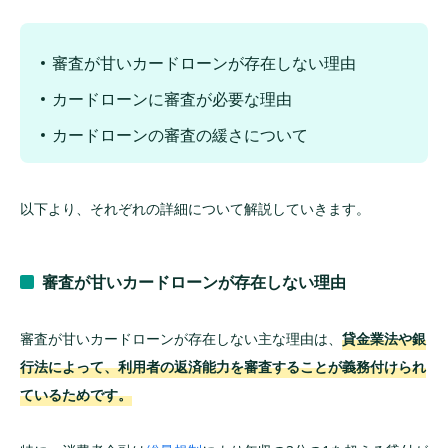
2社以上の同時申込を避ける
借入希望額は最低限にする
審査が甘いカードローンが存在しない理由
他社借入がある場合は減額や増額審査を検討
カードローンに審査が必要な理由
必要書類を事前に揃えておく
カードローンの審査の緩さについて
在籍確認の対策をしておく
申込内容で虚偽の申告をしない
以下より、それぞれの詳細について解説していきます。
審査が不安なら大手消費者金融のカードロー
ンがおすすめ
審査が甘いカードローンが存在しない理由
アコム｜利用者数No.1実績＆審査通過率が最も
高い
審査が甘いカードローンが存在しない主な理由は、
貸金業法や銀
アイフル｜審査落ちした方でもチャンスがある
行法によって、利用者の返済能力を審査することが義務付けられ
プロミス｜最短3分で融資が可能！
ているためです。
レイク｜審査・融資時間はWebで最短8分