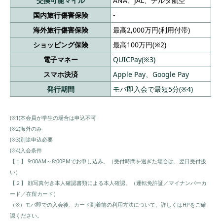
交換可能マイル
ANA、JAL、デルタ航空
どを活用する
国内旅行傷害保険
-
2枚持ちにするなら？クレジットカード最強
海外旅行傷害保険
最高2,000万円(利用付帯)
の2枚の組み合わせ
ショッピング保険
最高100万円(※2)
楽天カード×JCB CARD W
電子マネー
QUICPay(※3)
三井住友カード(NL)×JCB CARD W
スマホ決済
Apple Pay、Google Pay
PayPayカード×楽天カード
発行期間
モバ即入会で最短5分(※4)
【上級者向け】ポイ活を追求するなら複数枚
(※1)本会員が学生の場合は申込不可
のクレジットカードをフル活用しよう
(※2)海外のみ
クレカ活用事例①都内住みで電車通勤、最新の
(※3)別途申込必要
デバイスを購入するのが趣味の方
(※4)入会条件
【１】 9:00AM～8:00PMでお申し込み。（受付時間を過ぎた場合は、翌日受付扱
クレカ活用事例②ベッドタウンに居を構えて車
い）
通勤、週末はよくゴルフに行かれる方
【２】 顔写真付き本人確認書類による本人確認。（運転免許証／マイナンバーカ
ード／在留カード）
専門家によるクレジットカードの選び方
（※）モバ即での入会後、カード到着前の利用方法について、詳しくはHPをご確
①還元率は高いか
認ください。