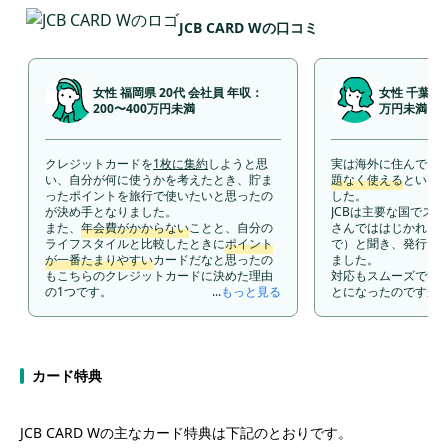
JCB CARD Wの口コミ
女性 福岡県 20代 会社員 年収：
女性 千葉県 
200〜400万円未満
万円未満
クレジットカードを
1枚に集約
しようと思
実は海外に住んでい
い、自分が何に使うかを考えたとき、貯ま
題なく使える
という
ったポイントを旅行で使いたいと思ったの
した。
が決め手となりました。
JCBは主要な国でス
また、
年会費がかからない
ことと、自分の
さんでははじかれる
ライフスタイルと比較したときに
ポイント
で）と聞き、発行し
が一番たまりやすい
カードだなと思ったの
ました。
もこちらのクレジットカードに決めた理由
対応もスムーズです
の1つです。
...
もっと見る
とになったのですが
わりに
年会費も無料
した。
カード特典
JCB CARD Wの主なカード特典は下記のとおりです。