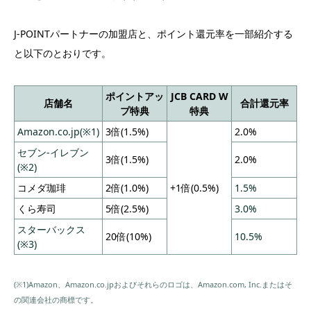
J-POINTパートナーの加盟店と、ポイント還元率を一部紹介する
と以下のとおりです。
ポイントアッ
JCB CARD W
店舗名
合計還元率
プ特典
特典
Amazon.co.jp(※1)
3倍(1.5%)
2.0%
セブン-イレブン
3倍(1.5%)
2.0%
(※2)
コメダ珈琲
2倍(1.0%)
+1倍(0.5%)
1.5%
くら寿司
5倍(2.5%)
3.0%
スターバックス
20倍(10%)
10.5%
(※3)
(※1)Amazon、Amazon.co.jpおよびそれらのロゴは、Amazon.com, Inc.またはそ
の関連会社の商標です。