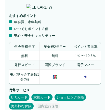
コンビニや飲食店など実店舗での利用で還元率
を高くしたい人におすすめのクレジットカード
おすすめポイント
ネットショッピングでお得にポイントを貯めた
年会費、永年無料
い人におすすめのクレジットカード
いつでもポイント２倍
海外旅行先でも手厚い補償を受けたい人におす
安心・安全セキュリティー
すめのクレジットカード
普段の利用でマイルを貯めたい人におすすめの
年会費初年度
年会費2年目〜
ポイント還元率
クレジットカード
無料
無料
1％ 〜 10.5％
券面がおしゃれでデザイン性を求めている人に
おすすめのクレジットカード
発行スピード
国際ブランド
電子マネー
すぐにカードが必要で即日発行したい人におす
モバ即入会で最短5
すめのクレジットカード
分(※)
【初心者向け】初めて持つクレジットカード
付帯サービス
の作り方・選び方
ETCカード
家族カード
ショッピング保険
年会費が永年無料・初年度無料のクレジットカ
海外旅行保険
国内旅行保険
ードを選ぶ