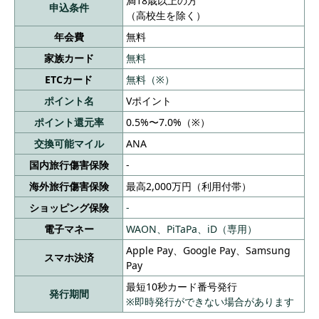
満18歳以上の方
申込条件
のポイント分を含んだ還元率です。 （※）ポイント還元率は利用
（高校生を除く）
金額に対する獲得ポイントを示したもので、ポイントの交換方法
によっては、1ポイント1円相当にならない場合があります。
年会費
無料
（※）Google Pay™ 、Samsung Payで、Mastercard®タッチ決済
はご利用いただけません。ポイント還元は受けられませんので、
家族カード
無料
ご注意ください。 （※）ETC年会費：入会翌年度以降、前年度に
一度もETC利用のご請求がない場合は、ETCカード年会費550円
ETCカード
無料（※）
（税込）
ポイント名
Vポイント
ポイント還元率
0.5%〜7.0%（※）
交換可能マイル
ANA
国内旅行傷害保険
-
海外旅行傷害保険
最高2,000万円（利用付帯）
ショッピング保険
-
電子マネー
WAON、PiTaPa、iD（専用）
Apple Pay、Google Pay、Samsung
スマホ決済
Pay
最短10秒カード番号発行
発行期間
※即時発行ができない場合があります