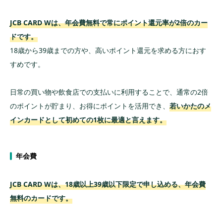
②セキュリティレベルは充分か
JCB CARD Wは、年会費無料で常にポイント還元率が2倍のカー
③余裕を持って年会費が支払えるか
ドです。
④ブランドの信頼度で選ぶ
18歳から39歳までの方や、高いポイント還元を求める方におす
⑤特典は実際に必要なものか
すめです。
クレジットカードの作り方は？
日常の買い物や飲食店での支払いに利用することで、通常の2倍
本人名義の銀行口座を用意する
のポイントが貯まり、お得にポイントを活用でき、
若いかたのメ
本人の確認書類を送付する
インカードとして初めての1枚に最適と言えます。
審査
発行
年会費
クレジットカードを使うメリットは？
JCB CARD Wは、18歳以上39歳以下限定で申し込める、年会費
支払いが楽
無料のカードです。
ポイントがたまりやすい
固定費はまとめて支払ったほうが管理が楽