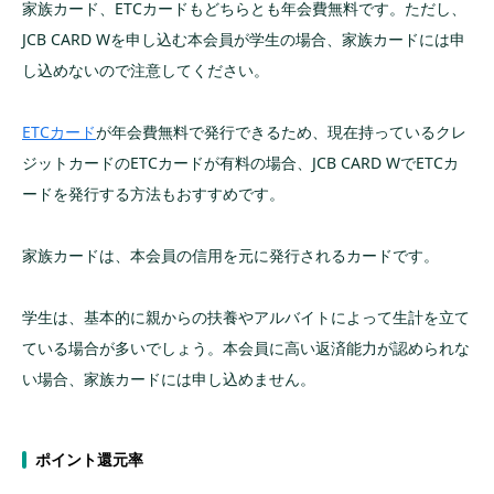
家族カード、ETCカードもどちらとも年会費無料です。ただし、
ステータスになる
JCB CARD Wを申し込む本会員が学生の場合、家族カードには申
ネットショッピングが楽
し込めないので注意してください。
クレジットカードを作る際の注意点
ETCカード
が年会費無料で発行できるため、現在持っているクレ
支払日や締め日を確認する
ジットカードのETCカードが有料の場合、JCB CARD WでETCカ
ードを発行する方法もおすすめです。
利用限度額を確認する
利用明細は必ず確認する
家族カードは、本会員の信用を元に発行されるカードです。
キャッシング機能は使い方次第では危険
リボ払いには注意
学生は、基本的に親からの扶養やアルバイトによって生計を立て
支払い遅れにならないように気をつける
ている場合が多いでしょう。本会員に高い返済能力が認められな
い場合、家族カードには申し込めません。
クレジットカードを有効活用する方法
公共料金をクレジットカードで支払う
ポイント還元率
交通系ICのチャージやガソリン代など交通費に
関わるものはクレカで決済する