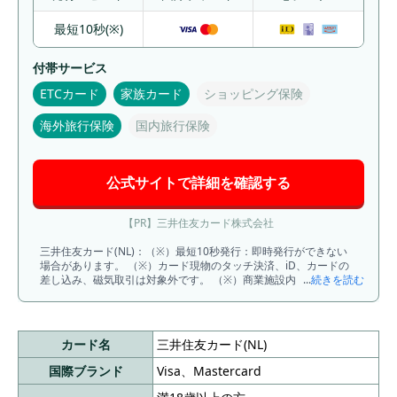
最短10秒(※)
付帯サービス
ETCカード
家族カード
ショッピング保険
海外旅行保険
国内旅行保険
公式サイトで詳細を確認する
【PR】三井住友カード株式会社
三井住友カード(NL)：（※）最短10秒発行：即時発行ができない
場合があります。 （※）カード現物のタッチ決済、iD、カードの
差し込み、磁気取引は対象外です。 （※）商業施設内にある店舗
...
続きを読む
などでは、一部ポイント付与の対象となりません。 （※）一定金
額（原則1万円）を超えると、タッチ決済でなく、決済端末にカー
ドを挿しお支払いただく場合がございます。その場合のお支払い
分は、タッチ決済分のポイント還元の対象となりませんので、ご
カード名
三井住友カード(NL)
了承ください。上記、タッチ決済とならない金額の上限は、ご利
用される店舗によって異なる場合がございます。 （※）スマホの
国際ブランド
Visa、Mastercard
タッチ決済対象店舗とモバイルオーダーの対象店舗は異なりま
す。詳しくはサービス詳細ページをご確認ください。 （※）通常