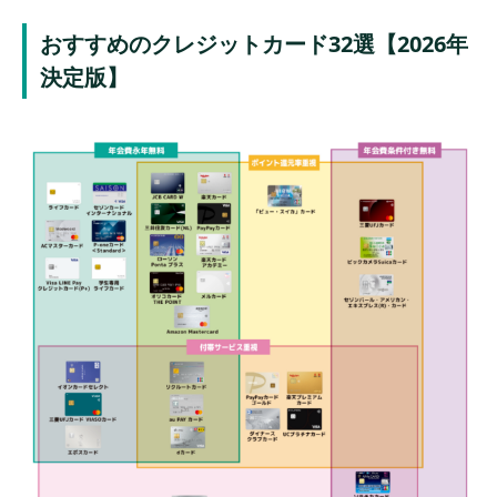
5位 PayPayカード｜PayPayユーザーなら使い
やすい！
おすすめのクレジットカード32選【2026年
決定版】
6位 イオンカードセレクト｜イオングループユ
ーザーならお得
7位 エポスカード｜全国10,000店舗の優待！
8位 dカード｜dポイントをお得に貯められる
9位 ライフカード｜誕生月はポイント3倍
10位 Orico Card THE POINT｜ホテルなどの優
待が特典！
11位 セゾンカードインターナショナル｜デジタ
ル発行は最短5分
12位 VIASOカード｜年会費はずっと無料
13位 ダイナースクラブカード｜利用限度額の制
限がない！
14位 三菱UFJカード｜ポイントが現金に還元！
15位 ACマスターカード｜キャッシングが使え