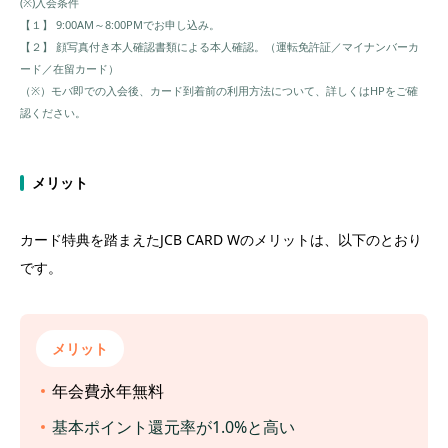
(※)入会条件
【１】 9:00AM～8:00PMでお申し込み。
【２】 顔写真付き本人確認書類による本人確認。（運転免許証／マイナンバーカ
ード／在留カード）
（※）モバ即での入会後、カード到着前の利用方法について、詳しくはHPをご確
認ください。
メリット
カード特典を踏まえたJCB CARD Wのメリットは、以下のとおり
です。
メリット
年会費永年無料
基本ポイント還元率が1.0%と高い