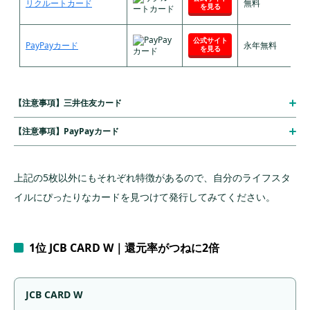
リクルートカード
無料
25位 TRUST CLUB プラチナマスターカード｜優
を見る
待特典が多い
公式サイト
26位 メルカード｜メルカリユーザーにお得！
PayPayカード
永年無料
を見る
27位 Amazon Masterカード｜Amazonで1.5%
の還元
28位 楽天カードアカデミー｜学生限定のクレジ
【注意事項】三井住友カード
ットカード
【注意事項】PayPayカード
29位 学生専用ライフカード｜留学などの学生向
けのカード
30位 楽天プレミアムカード｜ラウンジの使用も
上記の5枚以外にもそれぞれ特徴があるので、自分のライフスタ
可能
イルにぴったりなカードを見つけて発行してみてください。
31位 PayPayカードゴールド｜ソフトバングユ
ーザーに特におすすめ
1位 JCB CARD W｜還元率がつねに2倍
32位 UCプラチナカード｜プラチナカードの中
では年会費が安い
JCB CARD W
目的別で選ぶおすすめのクレジットカード