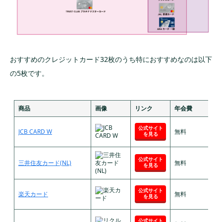
る！
16位 ローソンPontaプラスカード｜優待サービ
スが多い
17位 P-Oneカード｜請求額が1%オフ！
おすすめのクレジットカード32枚のうち特におすすめなのは以下
18位 ビックカメラSuicaカード｜1回使えば年会
の5枚です。
費無料
19位 ビュー・スイカカード｜オートチャージ機
能付き
商品
画像
リンク
年会費
20位 au PAYカード｜auユーザーにとくにおす
公式サイト
JCB CARD W
無料
すめ
を見る
21位 セゾンパール・アメリカン・エキスプレス
(R)・カード｜初年度無料
公式サイト
三井住友カード(NL)
無料
を見る
22位 JALカード｜JALマイルが貯まる
公式サイト
23位 ANAカード｜ANAマイルが貯まる
楽天カード
無料
を見る
24位 ソラチカカード｜マイルが貯まりやすい
公式サイト