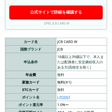
使用額が低くてもポイントが貯まりやすいクレ
ジットカードを選ぶ
公式サイトで詳細を確認する
審査の基準が低めなクレジットカードを選ぶ
【PR】JCB CARD W
QRコード決済や電子マネーに紐付けられるクレ
ジットカードを選ぶ
クレジットカード選びに迷ったら簡単診断
カード名
JCB CARD W
国際ブランド
JCB
【中級者向け】よりお得に使えるクレジット
18歳以上39歳以下で、本人ま
カードの作り方・選び方
申込条件
たは配偶者に安定継続収入の
「高還元」で有名なクレカをよく決済する場所
ある方(高校生を除く)
に適するか比較する
年会費
無料
還元が見込めるポイント数と年会費を比べてど
家族カード
無料(※1)
れだけお得かを考慮する
ETCカード
無料
貯めたポイントの使い道を逆算してクレジット
ポイント名
J-POINT
カードを選ぶ
ポイント還元率
1.0%〜
発行ボーナス・紹介特典・各社キャンペーンな