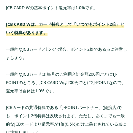
JCB CARD Wの基本ポイント還元率は1.0%です。
スマホ決済と連携してポイント還元率を上げる
クレジットカードに関するよくある質問（Q
JCB CARD Wは、カード特典として「いつでもポイント2倍」と
＆A）
いう特典があります。
まとめ
一般的なJCBカードと比べた場合、ポイント2倍である点に注意し
ましょう。
一般的なJCBカードは 毎月のご利用合計金額200円ごとに1J-
POINTのところ、JCB CARD Wは200円ごとに2J-POINTなので、
還元率は自体は1.0%です。
JCBカードの共通特典である「J-POINTパートナー」(提携店)で
も、ポイント2倍特典は反映されます。ただし、あくまでも一般
的なJCBカードより還元率が1倍(0.5%)だけ上乗せされている点に
は注意しましょう。