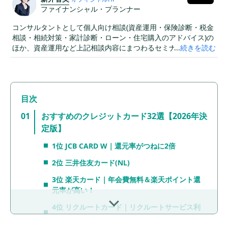
ファイナンシャル・プランナー
コンサルタントとして個人向け相談(資産運用・保険診断・税金
相談・相続対策・家計診断・ローン・住宅購入のアドバイス)の
ほか、資産運用など上記相談内容にまつわるセミナー講師(企業
...
続きを読む
向け・サークル、団体向け)をおこなうと同時に、金融メディア
への執筆および監修にも携わっている。現在年間300本以上の
執筆及び監修をこなしており、これまでの執筆及び監修実績は
3,000本を超える。
おすすめのクレジットカード32選【2026年決
定版】
1位 JCB CARD W｜還元率がつねに2倍
2位 三井住友カード(NL)
3位 楽天カード｜年会費無料＆楽天ポイント還
元率が高い！
4位 リクルートカード｜リクルートサービス利
用でポイントアップ！