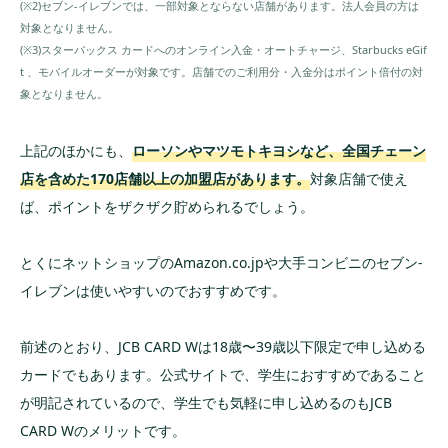
(※2)セブン-イレブンでは、一部対象とならない店舗があります。法人会員の方は
対象となりません。
(※3)スターバックス カードへのオンライン入金・オートチャージ、Starbucks eGif
t 、モバイルオーダーが対象です。店舗でのご利用分・入金分はポイント倍付の対
象となりません。
上記のほかにも、
ローソンやマツモトキヨシなど、全国チェーン
店を含めた170店舗以上の加盟店があります。
対象店舗で使え
ば、ポイントをザクザク貯められるでしょう。
とくにネットショップのAmazon.co.jpや大手コンビニのセブン‐
イレブンは使いやすいのでおすすめです。
前述のとおり、JCB CARD Wは18歳〜39歳以下限定で申し込める
カードでもあります。公式サイトで、学生におすすめであること
が明記されているので、学生でも気軽に申し込めるのもJCB
CARD Wのメリットです。