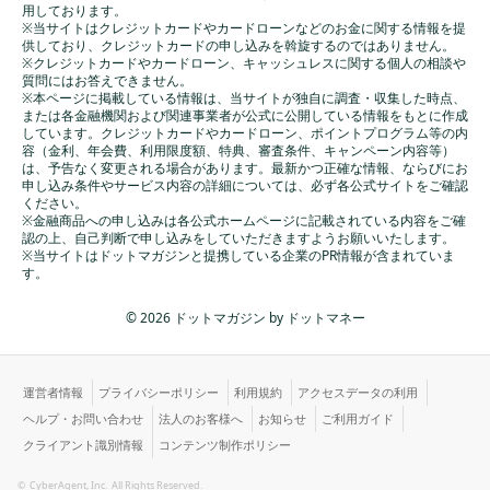
用しております。
※当サイトはクレジットカードやカードローンなどのお金に関する情報を提
供しており、クレジットカードの申し込みを斡旋するのではありません。
※クレジットカードやカードローン、キャッシュレスに関する個人の相談や
質問にはお答えできません。
※本ページに掲載している情報は、当サイトが独自に調査・収集した時点、
または各金融機関および関連事業者が公式に公開している情報をもとに作成
しています。クレジットカードやカードローン、ポイントプログラム等の内
容（金利、年会費、利用限度額、特典、審査条件、キャンペーン内容等）
は、予告なく変更される場合があります。最新かつ正確な情報、ならびにお
申し込み条件やサービス内容の詳細については、必ず各公式サイトをご確認
ください。
※金融商品への申し込みは各公式ホームページに記載されている内容をご確
認の上、自己判断で申し込みをしていただきますようお願いいたします。
※当サイトはドットマガジンと提携している企業のPR情報が含まれていま
す。
© 2026 ドットマガジン by ドットマネー
運営者情報
プライバシーポリシー
利用規約
アクセスデータの利用
ヘルプ・お問い合わせ
法人のお客様へ
お知らせ
ご利用ガイド
クライアント識別情報
コンテンツ制作ポリシー
©
CyberAgent, Inc.
All Rights Reserved.