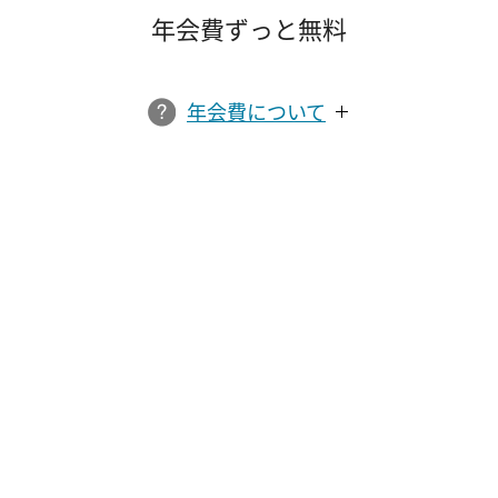
年会費ずっと無料
年会費について
※無料でのお申し込みは有効期限がございます。
「お申し込み有効期限」はエポスNetマイページをご確認ください。
お申し込みはこちら
ゴールドカードお申し込み