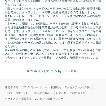
リエイトプログラムを利用し、アコム社など複数社により広告収益を得て運
用しております。
※当サイトはクレジットカードやカードローンなどのお金に関する情報を提
供しており、クレジットカードの申し込みを斡旋するのではありません。
※クレジットカードやカードローン、キャッシュレスに関する個人の相談や
質問にはお答えできません。
※本ページに掲載している情報は、当サイトが独自に調査・収集した時点、
または各金融機関および関連事業者が公式に公開している情報をもとに作成
しています。クレジットカードやカードローン、ポイントプログラム等の内
容（金利、年会費、利用限度額、特典、審査条件、キャンペーン内容等）
は、予告なく変更される場合があります。最新かつ正確な情報、ならびにお
申し込み条件やサービス内容の詳細については、必ず各公式サイトをご確認
ください。
※金融商品への申し込みは各公式ホームページに記載されている内容をご確
認の上、自己判断で申し込みをしていただきますようお願いいたします。
※当サイトはドットマガジンと提携している企業のPR情報が含まれていま
す。
© 2026 ドットマガジン by ドットマネー
運営者情報
プライバシーポリシー
利用規約
アクセスデータの利用
ヘルプ・お問い合わせ
法人のお客様へ
お知らせ
ご利用ガイド
クライアント識別情報
コンテンツ制作ポリシー