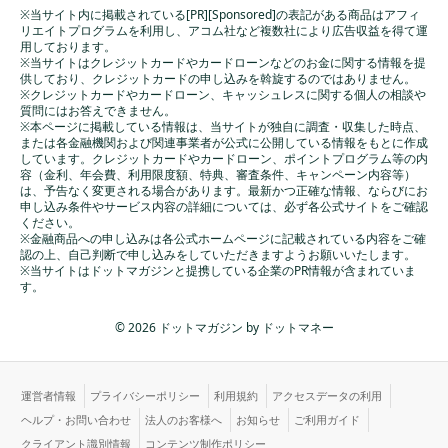
※当サイト内に掲載されている[PR][Sponsored]の表記がある商品はアフィ
リエイトプログラムを利用し、アコム社など複数社により広告収益を得て運
用しております。
※当サイトはクレジットカードやカードローンなどのお金に関する情報を提
供しており、クレジットカードの申し込みを斡旋するのではありません。
※クレジットカードやカードローン、キャッシュレスに関する個人の相談や
質問にはお答えできません。
※本ページに掲載している情報は、当サイトが独自に調査・収集した時点、
または各金融機関および関連事業者が公式に公開している情報をもとに作成
しています。クレジットカードやカードローン、ポイントプログラム等の内
容（金利、年会費、利用限度額、特典、審査条件、キャンペーン内容等）
は、予告なく変更される場合があります。最新かつ正確な情報、ならびにお
申し込み条件やサービス内容の詳細については、必ず各公式サイトをご確認
ください。
※金融商品への申し込みは各公式ホームページに記載されている内容をご確
認の上、自己判断で申し込みをしていただきますようお願いいたします。
※当サイトはドットマガジンと提携している企業のPR情報が含まれていま
す。
© 2026 ドットマガジン by ドットマネー
運営者情報
プライバシーポリシー
利用規約
アクセスデータの利用
ヘルプ・お問い合わせ
法人のお客様へ
お知らせ
ご利用ガイド
クライアント識別情報
コンテンツ制作ポリシー