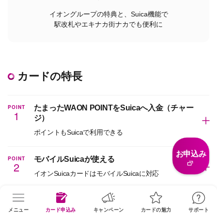
イオングループの特典と、Suica機能で
駅改札やエキナカ街ナカでも便利に
カードの特長
POINT
たまったWAON POINTをSuicaへ入金（チャー
1
ジ）
ポイントもSuicaで利用できる
お申込み
POINT
モバイルSuicaが使える
2
イオンSuicaカードはモバイルSuicaに対応
POINT
駅や旅のサービスが充実！
3
メニュー
カード申込み
キャンペーン
カードの魅力
サポート
JR東日本の鉄道や対象のエキナカ店舗、駅レンタカー