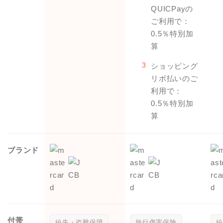
QUICPayの
ご利用で：
0.5％特別加
算
ショッピング
3
リボ払いのご
利用で：
0.5％特別加
算
ブランド
付帯
紛失・盗難保障
旅行傷害保険
紛