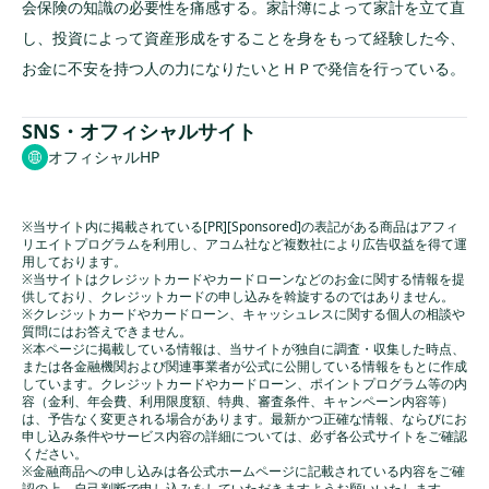
会保険の知識の必要性を痛感する。家計簿によって家計を立て直
し、投資によって資産形成をすることを身をもって経験した今、
お金に不安を持つ人の力になりたいとＨＰで発信を行っている。
SNS・オフィシャルサイト
オフィシャルHP
※当サイト内に掲載されている[PR][Sponsored]の表記がある商品はアフィ
リエイトプログラムを利用し、アコム社など複数社により広告収益を得て運
用しております。
※当サイトはクレジットカードやカードローンなどのお金に関する情報を提
供しており、クレジットカードの申し込みを斡旋するのではありません。
※クレジットカードやカードローン、キャッシュレスに関する個人の相談や
質問にはお答えできません。
※本ページに掲載している情報は、当サイトが独自に調査・収集した時点、
または各金融機関および関連事業者が公式に公開している情報をもとに作成
しています。クレジットカードやカードローン、ポイントプログラム等の内
容（金利、年会費、利用限度額、特典、審査条件、キャンペーン内容等）
は、予告なく変更される場合があります。最新かつ正確な情報、ならびにお
申し込み条件やサービス内容の詳細については、必ず各公式サイトをご確認
ください。
※金融商品への申し込みは各公式ホームページに記載されている内容をご確
認の上、自己判断で申し込みをしていただきますようお願いいたします。