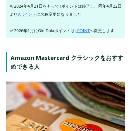
入会特典をチェックして申し込もう
※ 2024年4月21日をもってTポイントは終了し、同年4月22日
より
Vポイント
に名称変更になりました
クラシックよりもゴールドの方がお得？
最大2.5%還元、プライム会費無料が嬉しい
※ 2026年1月にOki Dokiポイントは
J-POINT
へ変更します
年会費の割引を上手く活用すればお得
海外旅行保険や買い物補償の内容が充実する
Amazon Mastercard クラシックをおすす
ポイントを貯めやすい他社カードと比較
めできる人
最大2%還元 JCB CARD W
最大2～3%還元 Orico Card THE POINT
最大3%還元 アメリカン・エキスプレス
外部のポイントモール経由で還元率UP
公式カード以外を使うデメリット
1ポイント=1円で使えない場合がある