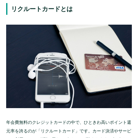
電子マネーにチャージできる
リクルートカードとは
デメリットもある？
ポイントが使いづらい
電子マネーチャージのポイント付与上限
nanacoへの新規登録チャージ不可
保険や補償が自動付帯ではない
ETCカードの新規発行に手数料がかかる場合があ
る
クレカ積立や特定店舗でのポイント還元アップ
がない
ポイントをお得に貯める方法
リクルートカードの利用
年会費無料のクレジットカードの中で、ひときわ高いポイント還
キャンペーンを活用する
元率を誇るのが「リクルートカード」です。カード決済やサービ