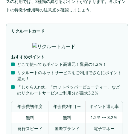
他のポイントから移行する
スの利用では、3種類の異なるポイントが貯まります。各ポイン
トの特徴や使用時の注意点を確認しましょう。
ポイントのおすすめの使い道
関連サービスで利用する
リクルートカード
Pontaポイントに交換して便利に使う
dポイントとも等価交換が可能で使い道が広がる
リクルートかんたん支払いで決済
おすすめポイント
どこで使ってもポイント高還元！驚異の1.2％！
リクルートカードはこんな人におすすめ
リクルートのネットサービスをご利用でさらにポイント
還元！
リクルート系列のサービスをよく利用する人
「じゃらんnet」「ホットペッパービューティー」など
日々のやりくりに高還元カードを使いたい人
のリクルートサービスご利用分が最大3.2％
リクルートカードの申し込み方法
年会費初年度
年会費2年目〜
ポイント還元率
まずは会員登録が必要
無料
無料
1.2％ 〜 3.2％
カード申し込みに必要なもの
発行スピード
国際ブランド
電子マネー
Webで申し込み手続きできる