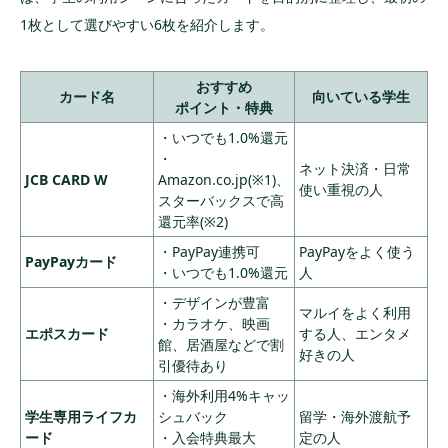
1枚として選びやすい6枚を紹介します。
おすすめ
カード名
向いている学生
ポイント・特典
・いつでも1.0%還元
・
ネット決済・日常
JCB CARD W
Amazon.co.jp(※1)、
使い重視の人
スターバックスで高
還元率(※2)
・PayPay連携可
PayPayをよく使う
PayPayカード
・いつでも1.0%還元
人
・デザインが豊富
マルイをよく利用
・カラオケ、映画
エポスカード
する人、エンタメ
館、居酒屋などで割
好きの人
引優待あり
・海外利用4%キャッ
学生専用ライフカ
シュバック
留学・海外渡航予
ード
・入会特典最大
定の人