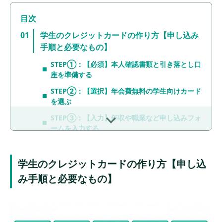
学生のクレジットカードの作り方【申し込み
手順と必要なもの】
STEP①：【必須】本人確認書類と引き落とし口
座を準備する
STEP②：【選択】年会費無料の学生向けカード
を選ぶ
STEP③：【入力】年収や職業など申し込みフォ
ームを入力する
STEP④：【審査】在籍確認の電話なし！入会審
査結果を待つ
学生のクレジットカードの作り方【申し込
STEP⑤：【受取】即時カード番号発行または郵
み手順と必要なもの】
送でカードを受け取る
学生のクレジットカードの作り方【作れる条
件】