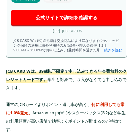
公式サイトで詳細を確認する
【PR】JCB CARD W
JCB CARD W：(※)還元率は交換商品により異なります(※)ショッピ
ング保険の適用は海外利用時のみ(※)モバ即入会条件【１】
9:00AM～8:00PMでお申し込み。(受付時間を過ぎた場合は、翌日
...
続きを読む
受付扱い) 【２】顔写真付き本人確認書類による本人確認(運転免
許証/マイナンバーカード/在留カード)。モバ即での入会後、カー
ド到着前の利用方法について、詳しくはHPをご確認ください。
JCB CARD Wは、39歳以下限定で申し込みできる年会費無料のク
レジットカードです。
学生も対象で、収入がなくても申し込みで
きます。
通常のJCBカードよりポイント還元率が高く、
何に利用しても常
に1.0%還元。
Amazon.co.jp(※1)やスターバックス(※2)など学生
の利用頻度が高い店舗で効率よくポイントが貯まるのが特徴で
す。