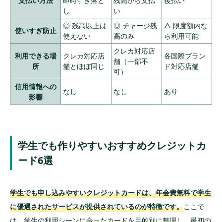
支払い方法
即時引き落と
残高から支払
後払い
し
い
◎ 残高以上は
◎ チャージ残
△ 限度額内な
使いすぎ防止
使えない
高のみ
ら利用可能
クレカ対応店
利用できる場
クレカ対応店
各国際ブラン
舗（一部不
所
舗とほぼ同じ
ド対応店舗
可）
信用情報への
なし
なし
あり
影響
学生でも作りやすいおすすめクレジットカ
ード6選
学生でも申し込みやすいクレジットカードは、年会費無料で学生
に優遇されたサービスが提供されているのが特徴です。
ここで
は、学生の利用シーンに合ったカードを目的別に整理し、最初の