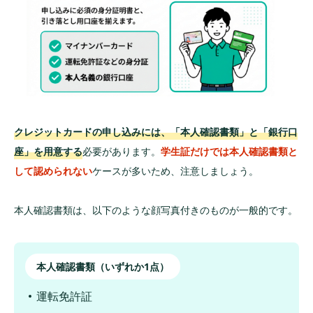
学生が知っておくべきクレジットカードの安
全な使い方
ルール1：支払いは手数料無料の「一括払い」の
み利用する
ルール2：WEB明細やアプリで利用状況を定期的
に確認する
クレジットカードの申し込みには、「本人確認書類」と「銀行口
ルール3：カード番号や暗証番号を他人に教えな
座」を用意する
必要があります。
学生証だけでは本人確認書類と
い
して認められない
ケースが多いため、注意しましょう。
学生がクレジットカードを作る際によくある
質問（Q＆A）
本人確認書類は、以下のような顔写真付きのものが一般的です。
まとめ｜学生の特権を活かして、今すぐ最初
の1枚を作ろう
本人確認書類（いずれか1点）
運転免許証