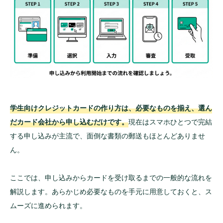
【大学生・専門生】18歳以上なら収入0円でも作
れる
【留学予定者】海外移住後は作れないため「出
発1ヶ月前」が期限
【高校生・18歳未満】原則不可！デビットカー
ドや家族カードで代用する
学生でも作りやすいおすすめクレジットカー
学生向けクレジットカードの作り方は、必要なものを揃え、選ん
ド6選
だカード会社から申し込むだけです。
現在はスマホひとつで完結
JCB カード W｜39歳以下限定！
する申し込みが主流で、面倒な書類の郵送もほとんどありませ
Amazon.co.jp・スターバックスで高還元
ん。
PayPayカード｜アプリ連携でチャージの手間な
し！基本還元率1.0%
ここでは、申し込みからカードを受け取るまでの一般的な流れを
学生専用ライフカード｜海外利用で4%キャッシ
解説します。あらかじめ必要なものを手元に用意しておくと、ス
ュバックの留学必須カード
ムーズに進められます。
エポスカード｜最短即日発行！カラオケや居酒
屋で学生限定割引あり