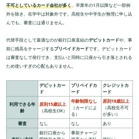
不可としているカード会社が多く
、卒業年の1月以降など一部例
外を除き、在学中は対象外です。高校生や中学生が無理に申し込
んでも、審査には通りません。
代替手段として最適なのが銀行口座直結の
デビットカード
や、事
前に残高をチャージする
プリペイドカード
です。デビットカード
は審査なしで発行でき、支払いと同時に口座から引き落とされる
ため使いすぎの心配もありません。
デビットカー
プリペイドカ
クレジットカ
ド
ード
ード
年齢制限なし
原則18歳以上
利用できる年
原則15歳以上
（カードによ
（高校生不可
齢
（高校生OK）
る）
が多い）
審査
なし
なし
あり
銀行口座から
事前チャージ