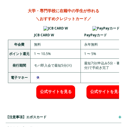
大学・専門学校に在籍中の学生が作れる
＼おすすめクレジットカード／
JCB CARD W
PayPayカード
年会費
無料
永年無料
ポイント還元
1 〜 10.5%
1 〜 5%
最短7分(申込み5分・審査2
発行期間
モバ即入会で最短5分(※)
分)で手続き完了
電子マネー
公式サイトを見る
公式サイトを見る
【注意事項】エポスカード