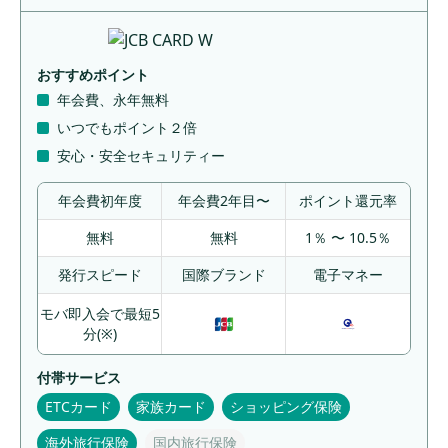
おすすめポイント
年会費、永年無料
いつでもポイント２倍
安心・安全セキュリティー
年会費初年度
年会費2年目〜
ポイント還元率
無料
無料
1％ 〜 10.5％
発行スピード
国際ブランド
電子マネー
モバ即入会で最短5
分(※)
付帯サービス
ETCカード
家族カード
ショッピング保険
海外旅行保険
国内旅行保険