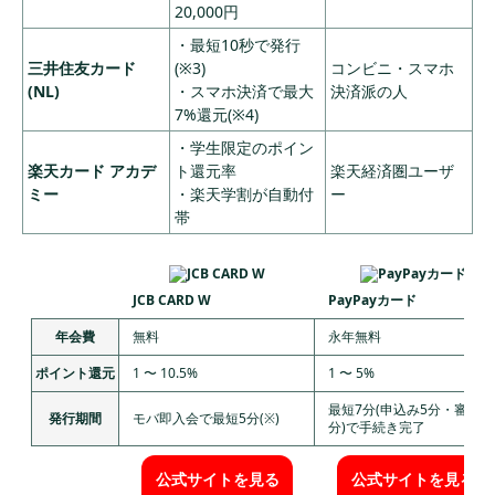
20,000円
・最短10秒で発行
三井住友カード
(※3)
コンビニ・スマホ
(NL)
・スマホ決済で最大
決済派の人
7%還元(※4)
・学生限定のポイン
楽天カード アカデ
ト還元率
楽天経済圏ユーザ
ミー
・楽天学割が自動付
ー
帯
JCB CARD W
PayPayカード
年会費
無料
永年無料
ポイント還元
1 〜 10.5%
1 〜 5%
最短7分(申込み5分・審査2
発行期間
モバ即入会で最短5分(※)
分)で手続き完了
公式サイトを見る
公式サイトを見る