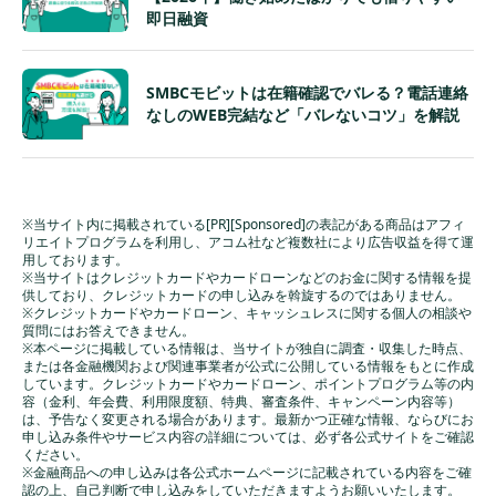
即日融資
SMBCモビットは在籍確認でバレる？電話連絡
なしのWEB完結など「バレないコツ」を解説
※当サイト内に掲載されている[PR][Sponsored]の表記がある商品はアフィ
リエイトプログラムを利用し、アコム社など複数社により広告収益を得て運
用しております。
※当サイトはクレジットカードやカードローンなどのお金に関する情報を提
供しており、クレジットカードの申し込みを斡旋するのではありません。
※クレジットカードやカードローン、キャッシュレスに関する個人の相談や
質問にはお答えできません。
※本ページに掲載している情報は、当サイトが独自に調査・収集した時点、
または各金融機関および関連事業者が公式に公開している情報をもとに作成
しています。クレジットカードやカードローン、ポイントプログラム等の内
容（金利、年会費、利用限度額、特典、審査条件、キャンペーン内容等）
は、予告なく変更される場合があります。最新かつ正確な情報、ならびにお
申し込み条件やサービス内容の詳細については、必ず各公式サイトをご確認
ください。
※金融商品への申し込みは各公式ホームページに記載されている内容をご確
認の上、自己判断で申し込みをしていただきますようお願いいたします。