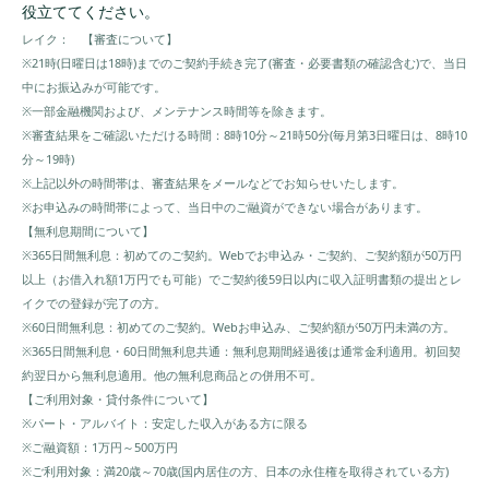
役立ててください。
レイク： 【審査について】
※21時(日曜日は18時)までのご契約手続き完了(審査・必要書類の確認含む)で、当日
中にお振込みが可能です。
※一部金融機関および、メンテナンス時間等を除きます。
※審査結果をご確認いただける時間：8時10分～21時50分(毎月第3日曜日は、8時10
分～19時)
※上記以外の時間帯は、審査結果をメールなどでお知らせいたします。
※お申込みの時間帯によって、当日中のご融資ができない場合があります。
【無利息期間について】
※365日間無利息：初めてのご契約。Webでお申込み・ご契約、ご契約額が50万円
以上（お借入れ額1万円でも可能）でご契約後59日以内に収入証明書類の提出とレ
イクでの登録が完了の方。
※60日間無利息：初めてのご契約。Webお申込み、ご契約額が50万円未満の方。
※365日間無利息・60日間無利息共通：無利息期間経過後は通常金利適用。初回契
約翌日から無利息適用。他の無利息商品との併用不可。
【ご利用対象・貸付条件について】
※パート・アルバイト：安定した収入がある方に限る
※ご融資額：1万円～500万円
※ご利用対象：満20歳～70歳(国内居住の方、日本の永住権を取得されている方)