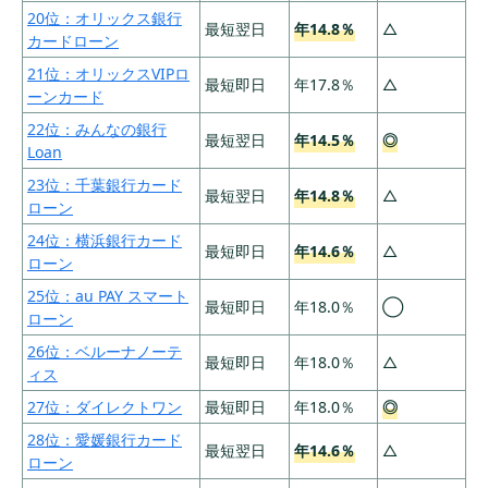
④：周囲へのバレにくさ
20位：オリックス銀行
最短翌日
年14.8％
△
カードローン
そもそもカードローンとは？初めて借りる人
21位：オリックスVIPロ
でもわかりやすいように解説
最短即日
年17.8％
△
ーンカード
カードローンの利用に危険性はない
22位：みんなの銀行
最短翌日
年14.5％
◎
担保・保証人なしで借りられる
Loan
23位：千葉銀行カード
いくらまで借りられるかは年収によって異なる
最短翌日
年14.8％
△
ローン
消費者金融・銀行カードローンの違いやおすす
24位：横浜銀行カード
めな人
最短即日
年14.6％
△
ローン
カードローンとキャッシング・フリーローンと
25位：au PAY スマート
の違い
最短即日
年18.0％
◯
ローン
26位：ベルーナノーテ
カードローンの返済の仕組み
最短即日
年18.0％
△
ィス
利息の計算方法を知っておく
27位：ダイレクトワン
最短即日
年18.0％
◎
借入前は返済シミュレーションを立てることが
28位：愛媛銀行カード
最短翌日
年14.6％
△
重要
ローン