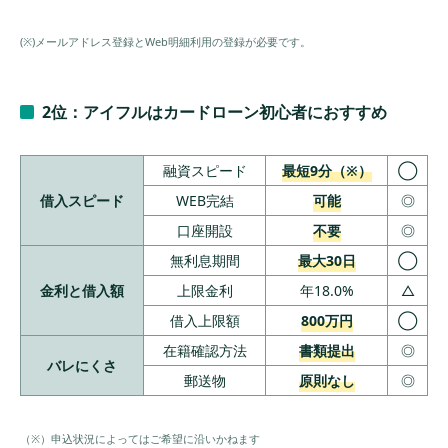
(※)メールアドレス登録とWeb明細利用の登録が必要です。
2位：アイフルはカードローン初心者におすすめ
融資スピード
最短9分（※）
◯
借入スピード
WEB完結
可能
◎
口座開設
不要
◎
無利息期間
最大30日
◯
金利と借入額
上限金利
年18.0%
△
借入上限額
800万円
◯
在籍確認方法
書類提出
◎
バレにくさ
郵送物
原則なし
◎
（※）申込状況によってはご希望に沿いかねます