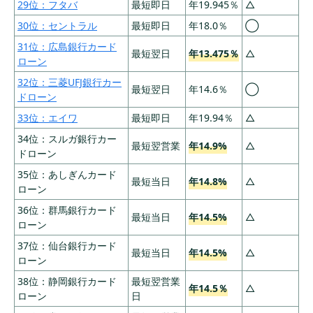
29位：フタバ
最短即日
年19.945％
△
カードローンの審査基準と審査落ちへの対策
30位：セントラル
最短即日
年18.0％
◯
申込みできる職業や年齢はカードローン会社に
31位：広島銀行カード
よって違う
最短翌日
年13.475％
△
ローン
カードローンの審査で主に見られる項目
32位：三菱UFJ銀行カー
最短翌日
年14.6％
◯
カードローンの審査に通過するためのコツ！
ドローン
33位：エイワ
最短即日
年19.94％
△
カードローンの借入から返済までの流れ
34位：スルガ銀行カー
最短翌営業
年14.9%
△
【手順1】カードローン会社を選んで申し込む
ドローン
【手順2】必要書類を提出する
35位：あしぎんカード
最短当日
年14.8%
△
ローン
【手順3】審査結果が出るのを待つ
36位：群馬銀行カード
最短当日
年14.5%
△
【手順4】金利や限度額を確認して契約する
ローン
【手順5】振り込みやATMで借入れする
37位：仙台銀行カード
最短当日
年14.5%
△
ローン
カードローンに関するよくある質問（Q＆
38位：静岡銀行カード
最短翌営業
年14.5％
△
A）
ローン
日