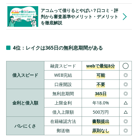
ったのですが、落ち着いた喋り方だったた
め聞き取りやすい印象があります。
アコムって借りるとやばい？口コミ・評
わからないことも質問しましたが、
丁寧に
判から審査基準やメリット・デメリット
回答
してくださったので満足しています。
を徹底解説
金利も高くなく、信頼できるため納得して
います。
4位：レイクは365日の無利息期間がある
融資スピード
webで最短8分
◯
借入スピード
WEB完結
可能
◎
口座開設
不要
◎
無利息期間
365日
◎
金利と借入額
上限金利
年18.0%
△
借入上限額
500万円
△
在籍確認方法
書類提出
◎
バレにくさ
郵送物
原則なし
◎