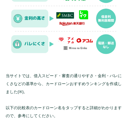
12位：楽天銀行スーパーローンは会員ランクに
応じて審査優遇あり
13位：りそなプレミアムカードローンは銀行カ
ードローンのなかでも金利が低い
14位：みずほ銀行カードローンは既存キャッシ
ュカードで借入れできる
15位：LINEポケットマネーはLINEスコアによる
独自審査あり
16位：セブン銀行カードローンは職場への電話
なしでバレにくい
当サイトでは、借入スピード・審査の通りやすさ・金利・バレに
17位：北海道銀行カードローンは全国対応で金
くさなどの基準から、カードローンおすすめランキングを作成し
利やスピードも優秀
ました(※)。
18位：JCB CARD LOAN FAITHは金利が年
12.5％と抑えめ
以下の比較表のカードローン名をタップすると詳細がわかります
19位：ORIX MONEYではアプリ型なら郵送物な
ので、参考にしてください。
し