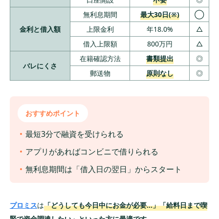
無利息期間
最大30日(※)
◯
金利と借入額
上限金利
年18.0%
△
借入上限額
800万円
△
在籍確認方法
書類提出
◎
バレにくさ
郵送物
原則なし
◎
おすすめポイント
最短3分で融資を受けられる
アプリがあればコンビニで借りられる
無利息期間は「借入日の翌日」からスタート
プロミス
は
「どうしても今日中にお金が必要…」「給料日まで喫
緊で資金調達したい」といった方に最適です。