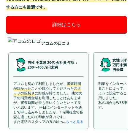
する方にも最適です。
詳細はこちら
アコムの口コミ
女性 30代 
男性 千葉県 20代 会社員 年収：
万円未満 借入
200〜400万円未満
円未満
アコムを初めて利用しましたが、
審査時間
明細をインターネッ
が短かった
ことや対応してくださった
スタ
ることによって、基
ッフの親切さ
に好感が持てました。 他の大
ように設定すること
手の消費者金融も利用したことはあります
用しました。
が、審査時間が最も早いくらいといって良
私の場合はWEB申し
いと思います。 平日にインターネットを通
す。
して申し込みをしましたが、1時間程度で審
査を通ったので印象が良いです。
また電話のスタッフの方のゆっくりとした
...
もっと見る
喋り方も
安心
することができます。 他の消
費者金融のスタッフの方は早口の方が多か