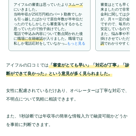
アイフルの審査は思っていたより
スムーズ
審査はとても早く、
にいきました。
来ましたので非常に
当時年収が250万円程のパート勤務でしか
金利に関しては少し
も引っ越したばかりで居住年数が半年位だ
が、月々一定の金額
ったのでもしかしたら審査落ちするかもと
ですので、毎月の負
思っていたので拍子抜けでした。
安定しているのでと
電話で申込み内容について数点聞かれた後
また、悩み事や不明
に
職場に在籍確認
が入りました。職場では
掛けさせていただい
私しか電話応対をしていなかったので自分
...
もっと見る
調
でわかりやすく案
で電話を受けました。その後すぐに携帯に
したので、とてもい
折り返しの連絡がありました。
た。また、アイフル
その電話口で今入金が必要なら手続きでき
公式のスマホアプリで
るということだったので５万円振り込んで
フィアに相談という
アイフルの口コミでは
「審査がとても早い」「対応が丁寧」「診
もらいました。
に電話をかけること
借入上限額が50万円だったので、金利は
の答えを聞くことが
断ができて良かった」という意見が多く見られました。
18.0%と高いものでしたが、先の事よりも
いことがいつでも解
とにかく今お金が必要と思っていたので金
りがたいです。
利を気にしていませんでした。 月々の返済
女性に配慮されているだけあり、オペレーターは丁寧な対応で、
は9,000円だったので返済がキツいなと感じ
たことは無かったと記憶しています。 アイ
不明点について気軽に相談できます。
フルのスタッフとの会話は申込み時の電話
でしかした事がありませんが、
とても丁寧
な話し方の女性でした。高圧的だったり、
また、1秒診断では年収等の簡単な情報入力で融資可能かどうか
無愛想な印象を受けた事はありません。
大手の会社なので社員教育がちゃんとされ
を事前に判断できます。
ているのかなと思います。 独自のサービス
は利用した事はありません。