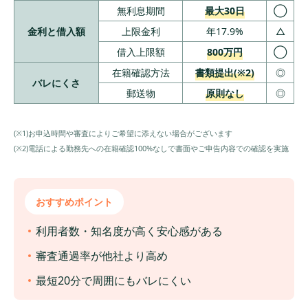
無利息期間
最大30日
◯
金利と借入額
上限金利
年17.9%
△
借入上限額
800万円
◯
在籍確認方法
書類提出(※2)
◎
バレにくさ
郵送物
原則なし
◎
(※1)お申込時間や審査によりご希望に添えない場合がございます
(※2)電話による勤務先への在籍確認100%なしで書面やご申告内容での確認を実施
おすすめポイント
利用者数・知名度が高く安心感がある
審査通過率が他社より高め
最短20分で周囲にもバレにくい