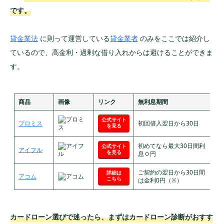
です。
貸金業法
に則って運営している
貸金業者
のみをここでは紹介し
ているので、高金利・過剰な借り入れからは避けることができま
す。
商品
画像
リンク
無利息期間
審
公式サイト
プロミス
初回借入翌日から30日
最
を見る
初めてなら最大30日間利
公式サイト
アイフル
最
を見る
息０円
ご契約の翌日から30日間
詳細は
アコム
最
こちら
は金利0円（※）
カードローン選びで迷ったら、まずはカードローン診断がおすす