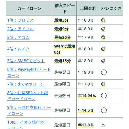
20位：オリックス銀行カードローンはがんにな
借入スピー
ると返済が免除される
カードローン
上限金利
バレにくさ
ド
21位：オリックスVIPローンカードは会員限定の
1位：プロミス
最短3分
年18.0％
◎
優待がある
2位：アイフル
最短9分
年18.0％
◎
22位：みんなの銀行 Loanならスマホアプリか
ら申込みが完結
3位：アコム
最短20分
年17.9％
◎
Webで最短
23位：千葉銀行カードローンは専業主婦(主夫)
4位：レイク
年18.0％
◎
8分
の方も利用可能
5位：SMBCモビット
最短15分
年18.0％
◎
24位：横浜銀行カードローンは年金受給者でも
利用可能
6位：PayPay銀行カード
最短翌日
年18.0％
◯
ローン
25位：au PAY スマートローンはau IDがあれば
簡単申込
7位：dスマホローン
最短即日
年17.9％
◎
8位：住信SBIネット銀
26位：ベルーナノーティスは何度も利用できる
最短数日
年14.94％
◯
行カードローン
無利息期間が魅力
9位：三井住友銀行 カー
27位：ダイレクトワンは無利息期間が55日間と
最短即日
年14.5％
◯
ドローン
長い
10位：イオン銀行カー
28位：愛媛銀行カードローンは銀行では珍しく
最短翌日
年13.8％
△
ドローン