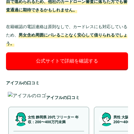
自で進められるため、他社のカードローン審査に落ちた方でも審
査通過に期待できるかもしれません。
在籍確認の電話連絡は原則なしで、カードレスにも対応している
ため、
男女含め周囲にバレることなく安心して借りられるでしょ
う。
公式サイトで詳細を確認する
アイフルの口コミ
アイフルの口コミ
女性 静岡県 20代 フリーター 年
男性 大阪府 
収：200〜400万円未満
200〜400