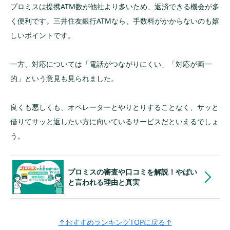
千円となり、返済負担は大きいと思いま
プロミスは提携ATM数が他社より多いため、返済できる機会が多
す。(因みに借入残高により返済額はスライ
ドします。)ですので、毎月５万２千円を返
く便利です。三井住友銀行ATMなら、手数料がかからないのも嬉
済しても借入残高がなかなか減りません。
なお、利用開始から６年ほど経過したとき
しいポイントです。
に「延滞もしていないのだから、金利を引
き下げて欲しい」とプロミスへ申し出たと
ころ、年１３.0％まで金利を引き下げてく
一方、対応については「電話がつながりにくい」「対応が画一
れました。
的」という意見も見られました。
良くも悪しくも、オペレーターとやりとりすることなく、サッと
借りてサッと返したい方に向いているサービスだといえるでしょ
う。
プロミスの審査や口コミを解説！やばい
と言われる理由と真実
↑おすすめランキングTOPに戻る↑