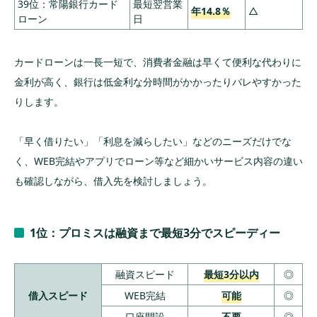
39位：常陽銀行カード
最短翌営業
年14.8％
△
まとめ｜カードローンおすすめランキング
ローン
日
カードローンは一長一短で、消費者金融は早くて便利な代わりに
金利が高く、銀行は低金利な分時間がかかったりバレやすかった
りします。
「早く借りたい」「利息を減らしたい」などのニーズだけでな
く、WEB完結やアプリでローン等など細かいサービス内容の違い
も確認しながら、借入先を検討しましょう。
1位：プロミスは融資まで最短3分でスピーディー
融資スピード
最短3分以内
◎
借入スピード
WEB完結
可能
◎
口座開設
不要
◎