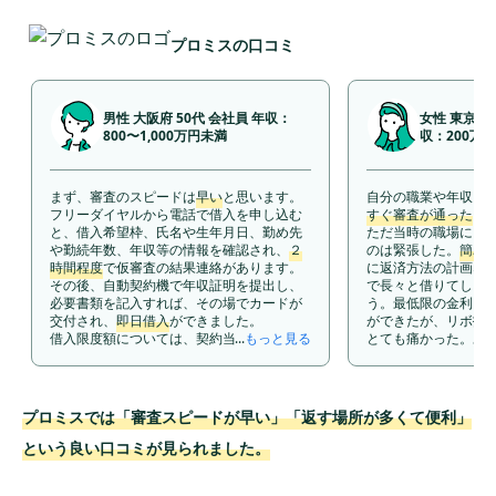
プロミスの口コミ
男性 大阪府 50代 会社員 年収：
女性 東京都 
800〜1,000万円未満
収：200万
まず、審査のスピードは
早い
と思います。
自分の職業や年収、
フリーダイヤルから電話で借入を申し込む
すぐ審査が通った
。
と、借入希望枠、氏名や生年月日、勤め先
ただ当時の職場に電
や勤続年数、年収等の情報を確認され、
２
のは緊張した。
簡単
時間程度
で仮審査の結果連絡があります。
に返済方法の計画な
その後、自動契約機で年収証明を提出し、
で長々と借りてしま
必要書類を記入すれば、その場でカードが
う。最低限の金利18
交付され、
即日借入
ができました。
ができたが、リボ払
借入限度額については、契約当初は１５０
...
もっと見る
とても痛かった。あ
万円、最終的には２６５万円まで引き上げ
ついつい自分のお金
てくれましたが、これは法律で消費者金融
り、ちょっと困った
会社の借入総額が年収の１／３までに制限
てしまったのが良く
されていますので、その範囲内であると思
最初30日間は利息が
プロミスでは「審査スピードが早い」「返す場所が多くて便利」
います。金利は私の借入枠で年１５.０％と
で余計にすぐ返済で
なり、銀行のフリーローンなんかと比べる
ていた。返す場所は街
という良い口コミが見られました。
と高いです。毎月の返済額については、現
ったから
便利
ではあ
状の借入残高（２６０万円）では、５万２
ころが安心だった。