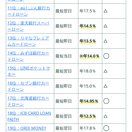
無利息期間がある
11位：auじぶん銀行カ
最短翌日
年17.5％
△
29位：フタバは他社借入4社以内なら申込可能
ードローン
30位：セントラルは平日14時までなら即日融資
12位：楽天銀行スーパ
最短即日
年14.5％
△
ーローン
31位：広島銀行カードローンはアプリから残高
確認できる
13位：りそなプレミア
最短即日
年13.5％
△
ムカードローン
32位：三菱UFJ銀行カードローン バンクイック
は最短即日融資に対応
14位：みずほ銀行カー
最短当日
※年14.0％
◯
ドローン
33位：エイワは対面審査で相談できる
15位：LINEポケットマ
最短翌日
年18.0％
△
カードローン選びに迷ったら簡単診断
ネー
16位：セブン銀行カー
カードローンのおすすめの選び方！借入目的
最短即日
年15.0％
△
ドローン
や希望ごとに合った融資先を紹介
17位：北海道銀行カー
最短即日
年14.95％
◯
①：融資スピード
ドローン
②：金利と総返済額
18位：JCB CARD LOAN
最短翌日
年12.5％
△
FAITH
③：審査通過の可能性
19位：ORIX MONEY
最短翌日
年17.8％
◯