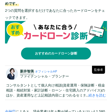
めです。
2つの質問を選択するだけであなたに合ったカードローンをチェ
ックできます。
おすすめのカードローン診断
監修者
新井智美
オフィシャルHP
ファイナンシャル・プランナー
コンサルタントとして個人向け相談(資産運用・保険診断・税金
相談・相続対策・家計診断・ローン・住宅購入のアドバイス)の
ほか、資産運用など上記相談内容にまつわるセミナー講師(企業
...
続きを読む
向け・サークル、団体向け)をおこなうと同時に、金融メディア
への執筆および監修にも携わっている。現在年間300本以上の
執筆及び監修をこなしており、これまでの執筆及び監修実績は
金融庁
によると、貸金業者は年々数が減っているとはいえ1,580