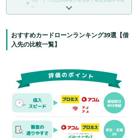
い
4位：レイクは365日の無利息期間がある
5位：SMBCモビットは最短15分のスピード融
資！返済時にVポイントも貯められる
おすすめカードローンランキング39選【借
入先の比較一覧】
6位：PayPay銀行カードローンは返済額が毎月
1,000円から
7位：dスマホローンはドコモユーザーなら金利
優遇
8位：住信SBIネット銀行カードローンは口座が
あれば申込みがスムーズ
9位：三井住友銀行カードローンは低金利で審査
も最短当日に完了
10位：イオン銀行カードローンは返済方法が豊
富で返済しやすい
11位：auじぶん銀行カードローンは借り換えな
ら金利が下がる