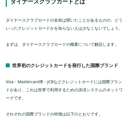
ダイナースクラブカードとは
付帯特典や保険が充実している
利用者全体一律での上限が設けられていない
ダイナースクラブカードの名前は聞いたことがあるものの、どう
ポイントに有効期限がない
いったクレジットカードかを知らない人は少なくないでしょう。
プレミアムカードの家族カードは年会費無料
まずは、ダイナースクラブカードの概要について解説します。
ダイナースクラブカードのデメリット
年会費が高い
世界初のクレジットカードを発行した国際ブランド
申し込み条件が不明瞭
加盟店が少ない
Visa・Mastercard®︎・JCBなどクレジットカードには国際ブラン
ダイナースクラブの優待
ドがあり、これは世界で利用するための決済システムのネットワ
ークです。
トラベル関連
グルメ関連
それぞれの国際ブランドの特徴は以下のとおりです。
エンタメ関連
ゴルフ関連