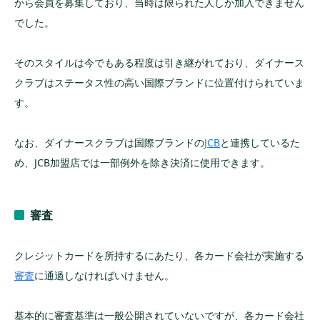
から会員を募集しており、当時は限られた人しか加入できません
銀座ダイナースクラブカード/和光
でした。
BMWダイナースカード
三井住友信託ダイナースクラブカード
そのスタイルは今でもある程度は引き継がれており、ダイナース
ニューオータニクラブダイナースカード
クラブはステータス性の高い国際ブランドに位置付けられていま
す。
ダイナースクラブカードに関するよくある質
問
なお、ダイナースクラブは国際ブランドの
JCB
と連携しているた
ダイナースクラブカードの審査基準は？
め、JCB加盟店では一部例外を除き決済に使用できます。
ダイナースクラブ コーポレートカードとの違い
は？
審査
ダイナースクラブカードで貯められるポイント
は？
プロパーカードとダイナースクラブ提携カード
クレジットカードを所持するにあたり、各カード会社が実施する
の違いは？
審査
に通過しなければいけません。
まとめ
基本的に審査基準は一般公開されていないですが、各カード会社