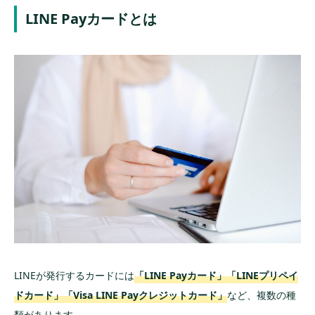
LINE Payカードとは
チャージ方法が豊富
LINEモバイルの決済方法に設定可能
安心の補償制度がある
貯めたLINEポイントが使える
支払いによるポイント還元はゼロ
LINE Payカードが使えないときの対処法
設定や金額を確認してみよう
オンラインでのみ使用できない場合
LINEプリペイドカードとは異なる
LINE STORE内で使えるカード
LINEクレジットへチャージして利用する
LINEが発行するカードには
「LINE Payカード」「LINEプリペイ
ドカード」「Visa LINE Payクレジットカード」
など、複数の種
まとめ
類があります。