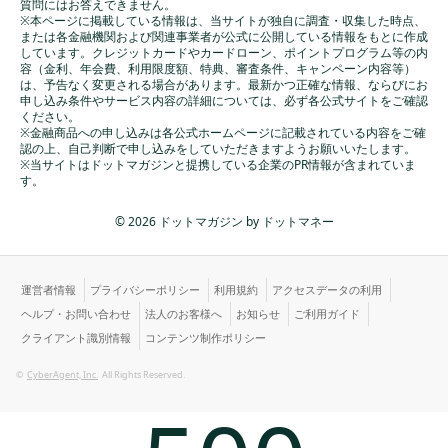
質問にはお答えできません。
※本ページに掲載している情報は、当サイトが独自に調査・収集した時点、
または各金融機関および関連事業者が公式に公開している情報をもとに作成
しています。クレジットカードやカードローン、ポイントプログラム等の内
容（金利、年会費、利用限度額、特典、審査条件、キャンペーン内容等）
は、予告なく変更される場合があります。最新かつ正確な情報、ならびにお
申し込み条件やサービス内容の詳細については、必ず各公式サイトをご確認
ください。
※金融商品への申し込みは各公式ホームページに記載されている内容をご確
認の上、自己判断で申し込みをしていただきますようお願いいたします。
※当サイトはドットマガジンと提携している企業のPR情報が含まれていま
す。
© 2026 ドットマガジン by ドットマネー
運営者情報
プライバシーポリシー
利用規約
アクセスデータの利用
ヘルプ・お問い合わせ
法人のお客様へ
お知らせ
ご利用ガイド
クライアント識別情報
コンテンツ制作ポリシー
©
CyberAgent, Inc.
All Rights Reserved.