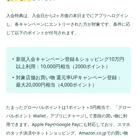
ド
onギフトカード
ド
1,500円分
③同期間中に上
入会特典は、入会日から2ヶ月後の末日までにアプリへログイン
記①と家族カー
し、各キャンペーンにエントリーされた方が対象です。条件に応
ド(ファミリーカ
じて以下のポイントが付与されます。
ード)の発行：A
mazonギフトカ
ード1,500円分
①オンラインサ
新規入会キャンペーン登録＆ショッピング10万円
ービス「楽天e-
以上利用：10,000円相当（2000ポイント）
NAVI」に登録：
最大5,000ポ
2,000ポイント
対象店舗お買い物 還元率UPキャンペーン登録：
18
楽天カード
永年無料
イント
②カード3回目
最大20,000円相当（4,000ポイント）
利用と口座振替
設定：3,000ポイ
ント
たまったグローバルポイントは1ポイント＝5円相当で、「グロー
①入会日から
バルポイント Wallet」アプリにチャージして普段の買い物に利
翌々月10日まで
にカードの利用
用できます。Apple PayやGoogle Payにも対応しており、スマホ
②発行されたカ
のタッチ決済やネットショッピング、Amazon.co.jpでの買い物
ードを登録した