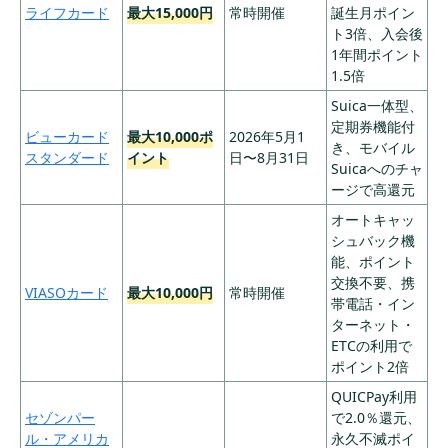
円相当
※初年度無料
カード追加で2,0
ライフカード
最大15,000円
常時開催
誕生月ポイン
00円CB ③その
ト3倍、入会後
他継続中特典と
1年間ポイント
の組合せ（公式
1.5倍
要確認）
Suica一体型、
①入会後3ヶ月
定期券機能付
ビューカード
最大10,000ポ
2026年5月1
以内に80万円利
き、モバイル
スタンダード
イント
日〜8月31日
用： 15,000ポイ
Suicaへのチャ
ント
ージで高還元
②入会後3ヶ月
オートキャッ
以内に120万円
シュバック機
利用： さらに1
能、ポイント
5,000ポイント
交換不要、携
③2年目年会費
VIASOカード
最大10,000円
常時開催
ANAダイナー
最大57,000
帯電話・イン
7
33,000円
支払い＋初年度2
スカード
マイル相当
ターネット・
00万円利用： 5,
ETCの利用で
000ポイント
ポイント2倍
④通常利用ポイ
ント（200万円
QUICPay利用
分）： 20,000ポ
セゾンパー
で2.0％還元、
イント
ル・アメリカ
永久不滅ポイ