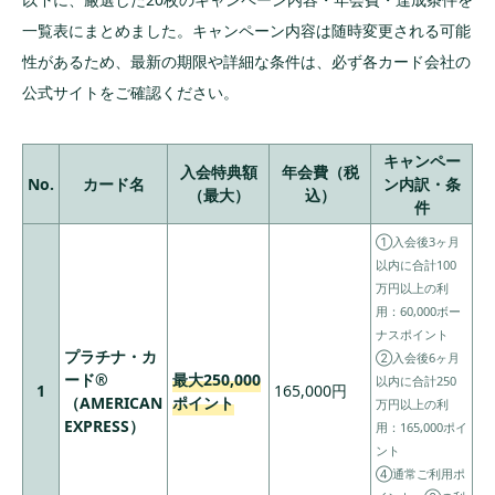
イオンカードセレクト｜最大5,000 WAON
一覧表にまとめました。キャンペーン内容は随時変更される可能
POINT
性があるため、最新の期限や詳細な条件は、必ず各カード会社の
エポスカード｜2,000円分のエポスポイントプレ
公式サイトをご確認ください。
ゼント
高額特典が狙えるゴールド・プラチナカード
キャンペー
の新規入会キャンペーン10選
入会特典額
年会費（税
No.
カード名
ン内訳・条
（最大）
込）
件
三井住友カード ゴールド（NL）｜翌年以降の年
会費無料＆最大31,000円相当プレゼント
①入会後3ヶ月
以内に合計100
三井住友カード プラチナプリファード｜最大
万円以上の利
68,000円相当プレゼント
用：60,000ボー
JCBゴールド｜最大58,100円キャッシュバック
ナスポイント
プラチナ・カ
②入会後6ヶ月
JCBプラチナ｜最大104,150円キャッシュバック
ード®︎
最大250,000
以内に合計250
1
165,000円
（AMERICAN
ポイント
ダイナースクラブカード｜初年度年会費無料＆
万円以上の利
EXPRESS）
10,000円キャッシュバック
用：165,000ポイ
ント
ANAダイナースカード｜最大57,000マイル相当
④通常ご利用ポ
獲得のチャンス