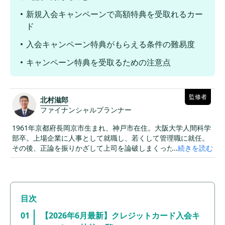
新規入会キャンペーンで高額特典を受取れるカー
ド
入会キャンペーン特典がもらえる条件の難易度
キャンペーン特典を受取るための注意点
監修者
北村滋郎
ファイナンシャルプランナー
1961年京都府長岡京市生まれ、神戸市在住。大阪大学人間科学
部卒。上場企業に人事として就職し、若くして管理職に就任。
その後、正論を振りかざして上司を論破しまくったため、組織
...
続きを読む
で孤立という挫折を経験し閑職に。阪神淡路大震災での被災を
機に、日本古来の哲学・仏教等に関心を持ち、人は理屈だけで
動くのでないことを学ぶ。自然哲学を活かした経営理論を多く
の師匠から伝授され、成果を上げて、取締役に抜擢される。現
在は、会社経営のみならず人生経営にも理論を発展させ、創業
社長・二代目社長・地域のリーダー・学生の皆様のお悩みを解
【2026年6月最新】クレジットカード入会キ
決する面談とセミナーを展開中。「人生と経営に関わる課題を