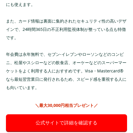
イオンカード
最大5,000ポ
にも使えます。
19
永年無料
AEON Payのイ
セレクト
イント
オンカード払い
で1回以上の決済
また、カード情報は裏面に集約されたセキュリティ性の高いデザ
利用③発累計1
インで、24時間365日の不正利用監視体制が整っている点も特徴
0,000円以上のご
利用
です。
新規入会でもれ
2,000ポイン
20
エポスカード
永年無料
なく進呈（条件
ト
年会費は永年無料で、セブン-イレブンやローソンなどのコンビ
なし）
ニ、松屋やスシローなどの飲食店、オーケーなどのスーパーマー
ケットをよく利用する人におすすめです。Visa・Mastercard®
なら最短翌営業日に発行されるため、スピード感を重視する人に
も向いています。
＼最大30,000円相当プレゼント／
公式サイトで詳細を確認する