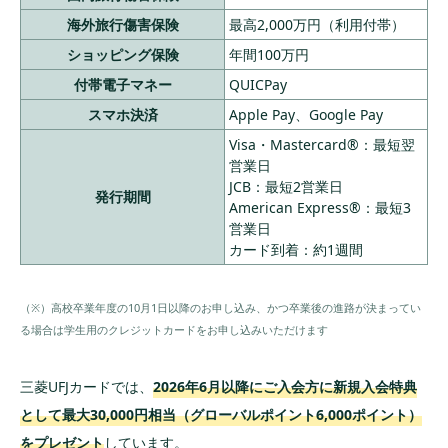
②15万円以上の
最大10,000
海外旅行傷害保険
最高2,000万円（利用付帯）
ショッピング利
16
VIASOカード
永年無料
円相当
用
ショッピング保険
年間100万円
付帯電子マネー
QUICPay
①②を満たし
た方は登録方リ
スマホ決済
Apple Pay、Google Pay
ボ「楽ペイ（楽
Visa・Mastercard®：最短翌
ペイ）」に登録
営業日
でさらに2,000円
JCB：最短2営業日
キャッシュバッ
発行期間
American Express®：最短3
ク
営業日
①入会日の翌々
カード到着：約1週間
月末までに50,00
0円以上のショッ
ピング利用：Am
（※）高校卒業年度の10月1日以降のお申し込み、かつ卒業後の進路が決まってい
azonギフトカー
る場合は学生用のクレジットカードをお申し込みいただけます
ド5,000円分
②同期間中に上
セゾンパー
三菱UFJカードでは、
2026年6月以降にご入会方に新規入会特典
最大8,000円
記①と1回以上
ル・アメリカ
分
のAmazon
年1回利用で
のキャッシング
として最大30,000円相当（グローバルポイント6,000ポイント）
17
ン・エキスプ
ギフトカー
永年無料
のご利用：Amaz
レス®・カー
をプレゼント
しています。