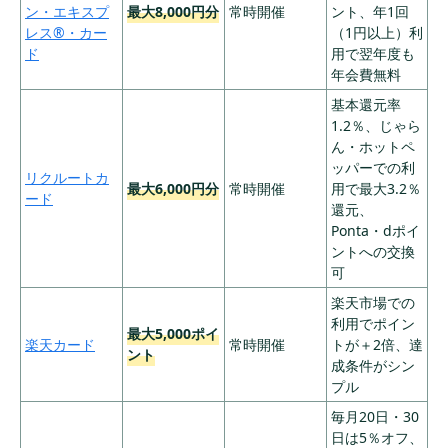
⑤入会ボーナ
ン・エキスプ
最大8,000円分
常時開催
ント、年1回
ス： 2,000マイ
レス®・カー
（1円以上）利
ル
ド
用で翌年度も
年会費無料
・新規入会でも
れなく年会費無
基本還元率
料
1.2％、じゃら
・入会後3ヶ月以
ん・ホットペ
ダイナースク
最大39,700
8
29,700円
内に20万円の利
ッパーでの利
ラブカード
円分
リクルートカ
用＋公式アプリ
最大6,000円分
常時開催
用で最大3.2％
ード
のサインオンで1
還元、
0,000円キャッシ
Ponta・dポイ
ュバック
ントへの交換
可
①新規入会＆ス
マホのタッチ決
楽天市場での
済1回以上の利用
利用でポイン
最大5,000ポイ
で7,000ポイント
楽天カード
常時開催
トが＋2倍、達
ント
②新規入会＆5
成条件がシン
5,500円
万円以上ご利用
プル
三井住友カー
最大31,000
※100万円利
または10万円以
9
ド ゴールド
毎月20日・30
円相当
用で翌年以
上ご利用で最大
(NL)
日は5％オフ、
降永年無料
6,000円相当のV