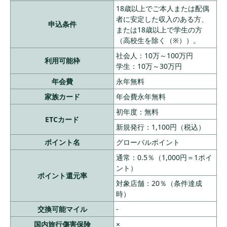
ドの発行手数料は1枚につき1,100円（税込）（※）海外旅行傷害
18歳以上でご本人または配偶
①JCBブランド
保険：旅行代金等を事前に本カードでお支払いいただくことを条
者に安定した収入のある方、
件とします。（※）QUICPay（クイックペイ）TMは、株式会社ジ
のオンライン入
申込条件
ェーシービーの登録商標です。
または18歳以上で学生の方
会 ＆即時発行：
（高校生を除く（※））。
3,000ポイント
②総額10万円以
社会人：10万～100万円
利用可能枠
524円/月
上の利用：2,000
学生：10万～30万円
ビューカード
最大10,000
15
（年6,286
ポイント
スタンダード
ポイント
年会費
永年無料
円）
③総額25万円以
家族カード
年会費永年無料
上の利用：さら
に4,000ポイント
初年度：無料
④JRE BANK口
ETCカード
新規発行：1,100円（税込）
座を設定：1,000
ポイント
ポイント名
グローバルポイント
ご入会日から3カ
通常：0.5％（1,000円＝1ポイ
月後末日までに
ント）
ポイント還元率
①②を満たし
対象店舗：20％（条件達成
た方に8,000円キ
時）
ャッシュバック
①My Digital C
交換可能マイル
-
onnectのID登録
国内旅行傷害保険
×