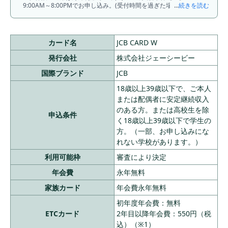
9:00AM～8:00PMでお申し込み。(受付時間を過ぎた場合は、翌日
...
続きを読む
受付扱い) 【２】顔写真付き本人確認書類による本人確認(運転免
許証/マイナンバーカード/在留カード)。モバ即での入会後、カー
ド到着前の利用方法について、詳しくはHPをご確認ください。
カード名
JCB CARD W
発行会社
株式会社ジェーシービー
国際ブランド
JCB
18歳以上39歳以下で、ご本人
または配偶者に安定継続収入
のある方。または高校生を除
申込条件
く18歳以上39歳以下で学生の
方。（一部、お申し込みにな
れない学校があります。）
利用可能枠
審査により決定
年会費
永年無料
家族カード
年会費永年無料
初年度年会費：無料
ETCカード
2年目以降年会費：550円（税
込）（※1）