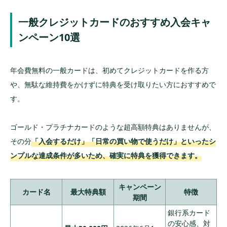
ポイント還元
るカードを選ぶ
①入会後3カ月
一般クレジットカードのおすすめ入会キャ
ポイントよりも現金が欲しいならキャッシュバ
以内に50万円利
ンペーン10選
ック特典のカードを選ぶ
用：20,000ポイ
アメリカン・
ント
開催期間と適用条件を必ずチェックする
エキスプレス
②6カ月以内に1
最大105,000
3
®︎・ゴール
39,600円
年会費無料の一般カードは、初めてクレジットカードを作る方
50万円利用：65,
クレジットカードキャンペーン適用時の注意
ポイント
ド・プリファ
000ポイント
や、無駄な維持費をかけずに特典を受け取りたい方におすすめで
点
ード・カード
③通常利用ポイ
す。
ント：②を達成
Webエントリーが必要なキャンペーンがある
すると10,000ポ
有効期限つきの期間限定ポイントの場合がある
イント
ゴールド・プラチナカードのような超高額特典はありませんが、
入会経路（公式サイト・ポイントサイト等）に
入会月の3ヵ月後
その分
「入会するだけ」「日常の買い物で使うだけ」といったシ
三井住友カー
100,000ポイ
よる特典の違いがある
末までに100万
4
ド Visa
99,000円
ンプルな達成条件が多いため、確実に特典を獲得できます。
ント
円以上利用：10
Infinite
短期間の複数申し込みは審査に影響する可能性
0,000ポイント
あり
キャンペーン
①ご入会月の3
カード名
最大特典額
特徴
特典目的の早期解約は次の審査に影響する可能
期間
カ月後末までに4
性あり
0万円以上のご利
銀行系カード
用で40,000Vポ
の安心感、対