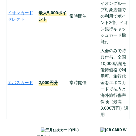
イオングルー
ポイント
プ対象店舗で
③SBI証券口座
イオンカード
最大5,000ポイ
常時開催
の利用でポイ
解説プランで最
セレクト
ント
ント2倍、イオ
大18,000円相当
ン銀行キャッ
のVポイント
シュカード機
入会日から2ヵ月
能付
後末日までに以
入会のみで特
下条件を達成す
典付与、全国
るとグローバル
10,000店舗を
ポイントをプレ
優待価格で利
ゼント
用可、旅行代
①新規入会キャ
エポスカード
2,000円分
常時開催
金をエポスカ
ンペーン登録＆
ードで払うと
三菱UFJカー
最大30,000
ショッピング10
10
永年無料
海外旅行傷害
ド
円相当
万円以上利用：1
保険（最高
0,000円相当（20
3,000万円）適
00ポイント）
用
②対象店舗お買
い物 還元率UP
キャンペーン登
録：最大20,000