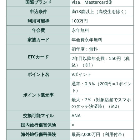
す。詳しくはサービス詳細ページをご確認ください。 （※）通常
国際ブランド
Visa、Mastercard®
のポイント分を含んだ還元率です。 （※）ポイント還元率は利用
金額に対する獲得ポイントを示したもので、ポイントの交換方法
申込条件
満18歳以上（高校生を除く）
によっては、1ポイント1円相当にならない場合があります。
（※）Google Pay™ 、Samsung Payで、Mastercard®タッチ決済
利用可能枠
100万円
はご利用いただけません。ポイント還元は受けられませんので、
年会費
永年無料
ご注意ください。 （※）ETC年会費：入会翌年度以降、前年度に
一度もETC利用のご請求がない場合は、ETCカード年会費550円
家族カード
年会費永年無料
（税込）
初年度：無料
ETCカード
2年目以降年会費：550円（税
込）（※1）
ポイント名
Vポイント
通常：0.5％（200円＝1ポイン
ト）
ポイント還元率
最大：7％（対象店舗でスマホ
のタッチ決済時）（※2）
交換可能マイル
ANA
国内旅行傷害保険
×
海外旅行傷害保険
最高2,000万円（利用付帯）