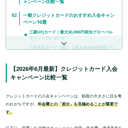
ャンペーン比較一覧
家庭教師のように一緒に解決していく手法が実践的」と好評を
得ている。
一般クレジットカードのおすすめ入会キャン
ペーン10選
三菱UFJカード｜最大30,000円相当グローバル
ポイントプレゼント
三井住友カード（NL）｜最大29,000円相当プレ
ゼント
JCB CARD W｜最大24,000円相当プレゼント
【2026年6月最新】クレジットカード入会
ライフカード｜最大15,000円キャッシュバック
キャンペーン比較一覧
ビューカード スタンダード｜JRE POINT最大
10,000ポイントプレゼント
クレジットカードの入会キャンペーンは、額面の大きさに目を奪
VIASOカード｜最大10,000円キャッシュバック
われがちですが、
年会費との「差分」を見極めることが重要で
セゾンパール・アメリカン・エキスプレス®・
す。
カード｜Amazonギフトカード最大8,000円分
楽天カード｜最大5,000ポイント
以下に、厳選した20枚のキャンペーン内容・年会費・達成条件を