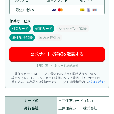
最短10秒(※)
付帯サービス
ETCカード
家族カード
ショッピング保険
海外旅行保険
国内旅行保険
公式サイトで詳細を確認する
【PR】三井住友カード株式会社
三井住友カード(NL)：（※）最短10秒発行：即時発行ができない
場合があります。 （※）カード現物のタッチ決済、iD、カードの
差し込み、磁気取引は対象外です。 （※）商業施設内にある店舗
...
続きを読む
などでは、一部ポイント付与の対象となりません。 （※）一定金
額（原則1万円）を超えると、タッチ決済でなく、決済端末にカー
ドを挿しお支払いただく場合がございます。その場合のお支払い
分は、タッチ決済分のポイント還元の対象となりませんので、ご
カード名
三井住友カード（NL）
了承ください。上記、タッチ決済とならない金額の上限は、ご利
用される店舗によって異なる場合がございます。 （※）スマホの
発行会社
三井住友カード株式会社
タッチ決済対象店舗とモバイルオーダーの対象店舗は異なりま