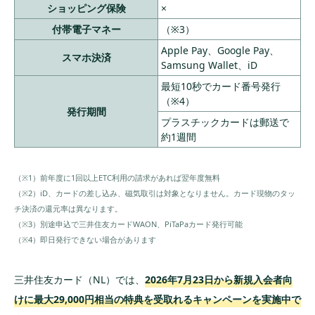
ショッピング保険
×
付帯電子マネー
（※3）
Apple Pay、Google Pay、
スマホ決済
Samsung Wallet、iD
最短10秒でカード番号発行
（※4）
発行期間
プラスチックカードは郵送で
約1週間
（※1）前年度に1回以上ETC利用の請求があれば翌年度無料
（※2）iD、カードの差し込み、磁気取引は対象となりません。カード現物のタッ
チ決済の還元率は異なります。
（※3）別途申込で三井住友カードWAON、PiTaPaカード発行可能
（※4）即日発行できない場合があります
三井住友カード（NL）では、
2026年7月23日から新規入会者向
けに最大29,000円相当の特典を受取れるキャンペーンを実施中で