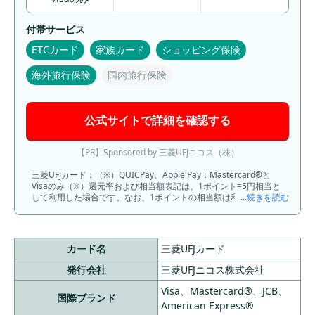
時申し込みで40
00円キャッシュ
付帯サービス
バック
ETCカード
家族カード
ショッピング保険
入会から3ヶ月以
海外旅行保険
国内旅行保険
内で①〜③進
呈
①アプリログイ
公式サイトで詳細を確認する
ン：1,000円②
ショッピング利
用：6,000円③
【PR】Sponsored by 三菱UFJニコス（株）
水道光熱費の支
三菱UFJカード：（※）QUICPay、Apple Pay：Mastercard®と
最大15,000
払い：3,000円
14
ライフカード
永年無料
Visaのみ（※）還元率および相当額表記は、1ポイント=5円相当と
円
して利用した場合です。なお、1ポイントの相当額は利用方法によ
...
続きを読む
入会から4ヶ月〜
り異なります（キャッシュバックへの交換の場合、1ポイントは4
円となります）。（※）最大20％ポイント還元にはご利用金額の
6ヶ月で④⑤進
上限など各種条件・ご留意 事項がございます。還元率および相当
呈
額表記は、1ポイント=5円相当として利用した場合 です。なお、1
カード名
三菱UFJカード
④Apple Pay/G
ポイントの相当額は利用方法により異なります（キャッシュバッ
ク への交換の場合、1ポイントは4円となります）。（※）新規入
oogle Payの利
発行会社
三菱UFJニコス株式会社
会特典には条件・ご留意事項がございます。 還元率および相当額
用：3,000円⑤
表記は、1ポイント=5円相当として利用した場合です。 なお、1ポ
Visa、Mastercard®、JCB、
サブスクの利
国際ブランド
イントの相当額は利用方法により異なります（キャッシュバック
American Express®
への交換の場合、1ポイントは4円と なります）。（※）ETCカー
用：2,000円