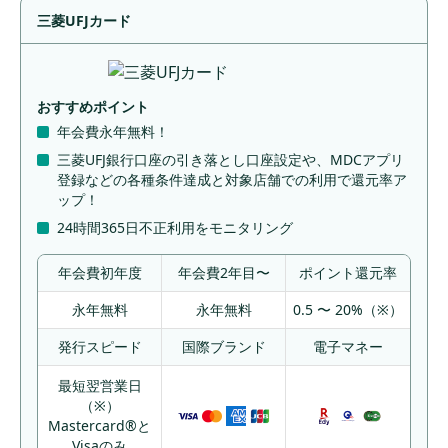
②新規入会＆5
三菱UFJカード
万円以上ご利用
三井住友カー
最大29,000
または10万円以
12
永年無料
ド(NL)
円相当
上ご利用で最大
6,000円相当のV
おすすめポイント
ポイント
年会費永年無料！
③SBI証券口座
解説プランで最
三菱UFJ銀行口座の引き落とし口座設定や、MDCアプリ
登録などの各種条件達成と対象店舗での利用で還元率ア
大18,000円相当
ップ！
のVポイント
24時間365日不正利用をモニタリング
①スマホ決済2
0%キャッシュバ
年会費初年度
年会費2年目〜
ポイント還元率
ック
②Amazon利用
永年無料
永年無料
0.5 〜 20%（※）
20%キャッシュ
バック
発行スピード
国際ブランド
電子マネー
最大24,000
③J-POINTパー
13
JCB CARD W
永年無料
円相当
トナーの利用で1
最短翌営業日
0%キャッシュバ
（※）
ック
Mastercard®と
④家族カード同
Visaのみ