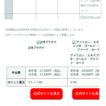
イント：②の利
用分で25,000ポ
アメリカン・エキスプレス®︎・ゴールド・プリ
イント
ファード・カード｜最大105,000ポイントプレゼ
ント
①50万円以上利
用：初年度年会
プラチナ・カード®︎｜最大250,000ポイントプレ
費27,500円キャ
ゼント
※特典額は2026年8月1日時点の公式サイト情報を基準としています。
ッシュバック
※ポイントやマイルの換算レートは交換先により変動します。
ビューカード ゴールド｜最大30,000 JRE POINT
②250万円以上
プレゼント
の利用：最大34,
650円相当のレ
JCBプラチナ
三井住友カード Visa Infinite｜100万円利用で
ストランギフト
100,000ポイントプレゼント
アメリカン・エキスプレス
③スマホ決済：
最大104,150
®・ゴールド・プリファー
2
JCBプラチナ
27,500円
最大30,000円キ
ド・カード
円相当
失敗しない！クレジットカード入会キャンペ
ャッシュバック
ーンの選び方
初年度：27,500円（税込）
初年度：39,600円（税込）
④対象のJ-POIN
年会費
次年度：27,500円（税込）
次年度：39,600円（税込）
Tパートナーの利
簡単に特典をもらいたいなら条件がシンプルな
ポイント還元
0.5 〜 10%
0.5%
用：最大8,000円
カードを選ぶ
相当のポイント
高額特典を狙うならスマホ決済や積立投資対象
還元
公式サイトを見る
公式サイトを見る
のカードを選ぶ
⑤ポイントUP
登録：最大10%
ポイントの使いやすさなら普段の生活圏で使え