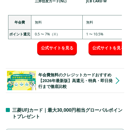
三井住友カード(NL)
JCB CARD W
円相当（4,000ポ
イント）
①JCBブランド
年会費
無料
無料
の新規入会で11,
000ポイント
ポイント還元
0.5 〜 7%（※）
1 〜 10.5%
②総額20万円以
上の利用で最大
公式サイトを見る
公式サイトを見る
5,000ポイント付
ビューカード
最大30,000
与
11
11,000円
ゴールド
ポイント
③総額60万円以
上の利用でさら
年会費無料のクレジットカードおすすめ
に12,000ポイン
【2026年最新版】高還元・特典・即日発
ト
行まで徹底比較
④JRE BANK口
座を設定すると
2,000ポイント
①新規入会＆ス
三菱UFJカード｜最大30,000円相当グローバルポイン
マホのタッチ決
トプレゼント
済1回以上の利用
で5,000ポイント