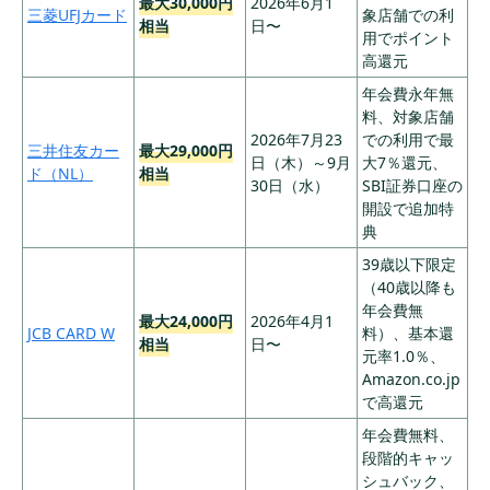
クレジットカードキャンペーンに関するよく
最大30,000円
2026年6月1
イント
三菱UFJカード
象店舗での利
ある質問
相当
日〜
②スマホのタッ
用でポイント
チ決済1回以上ご
高還元
利用で最大7,000
まとめ：クレジットカード入会キャンペーン
年会費永年無
円分VポイントP
三井住友カー
は特典内容と条件を比較して選びましょう
最大68,000
料、対象店舗
ayギフト
5
ド プラチナプ
33,000円
円相当
2026年7月23
での利用で最
③新規入会＆5
三井住友カー
リファード
最大29,000円
日（木）～9月
大7％還元、
万円以上ご利用
ド（NL）
相当
30日（水）
SBI証券口座の
または10万円以
開設で追加特
上ご利用で3,000
典
円相当のVポイ
ント
39歳以下限定
④SBI証券口座
（40歳以降も
開設プランで最
年会費無
最大24,000円
2026年4月1
大18,000円相当
JCB CARD W
料）、基本還
相当
日〜
のVポイント
元率1.0％、
Amazon.co.jp
①150万円以上
で高還元
利用でSOW EXP
ERIENCEレスト
年会費無料、
ランギフト23,10
段階的キャッ
最大58,100
11,000円
0円相当 ②家族
シュバック、
6
JCBゴールド