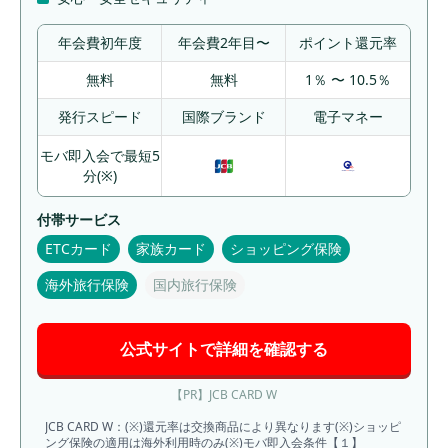
年会費初年度
年会費2年目〜
ポイント還元率
無料
無料
1％ 〜 10.5％
発行スピード
国際ブランド
電子マネー
モバ即入会で最短5
分(※)
付帯サービス
ETCカード
家族カード
ショッピング保険
海外旅行保険
国内旅行保険
公式サイトで詳細を確認する
【PR】JCB CARD W
JCB CARD W：(※)還元率は交換商品により異なります(※)ショッピ
ング保険の適用は海外利用時のみ(※)モバ即入会条件【１】