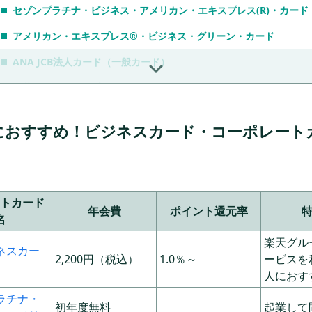
セゾンプラチナ・ビジネス・アメリカン・エキスプレス(R)・カード
アメリカン・エキスプレス®・ビジネス・グリーン・カード
ANA JCB法人カード（一般カード）
三井住友ビジネスプラチナカード for Owners
JCB法人カード
におすすめ！ビジネスカード・コーポレート
ダイナースクラブ ビジネスカード
三菱UFJカード ビジネス（Visa、MasterCard）
三菱UFJカード ゴールドプレステージ ビジネス（Visa、MasterCar
トカード
年会費
ポイント還元率
三井住友ビジネスカード（クラシック）
名
楽天グル
三井住友ビジネスカード（ゴールド）
ネスカー
2,200円（税込）
1.0％～
ービスを
Mastercard Gold Card（法人口座決済用）
人におす
リーガロイヤルクラシックVISA法人カード
ラチナ・
初年度無料
起業して