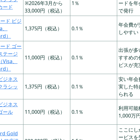
審査対象が異なる
※2026年3月から
1％
ードを年
カード
33,000円（税込）
で発行
利用限度額が異なる
カード ビジ
利用できるサービスが異なる
年会費が
sa、
1,375円（税込）
0.1％
しやすい
ard）
法人カードの注意点・デメリット
カード ゴー
出張が多
審査が厳しい傾向がある
ステージ
11,000円（税込）
0.1％
すすめの
Visa、
社員で使いまわせない
ビスが充
ard）
支払方法に制限がある
ビジネス
安い年会
年会費がかかる
クラシッ
1,375円（税込）
0.1％
実した特
られる
法人カードを選ぶ7つのポイント
ビジネス
利用可能
ゴール
11,000円（税込）
0.1％
企業の規模で選ぶ
1,000万
利用限度額（利用可能枠）で選ぶ
ここにし
rd Gold
発行可能枚数で選ぶ
ービスを