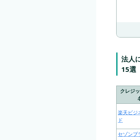
法人
15選
クレジッ
楽天ビジ
ド
セゾンプ