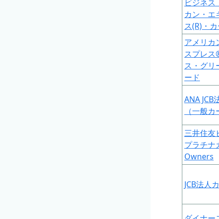
ビジネス
カン・エ
ス(R)・
アメリカ
スプレス
ス・グリ
ード
ANA JC
（一般カ
三井住友
プラチナカ
Owners
JCB法人
ダイナー