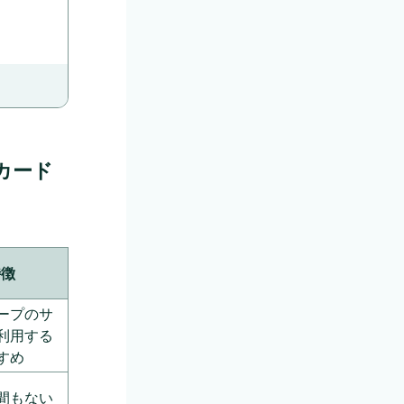
カード
d）
特徴
ープのサ
利用する
すめ
間もない