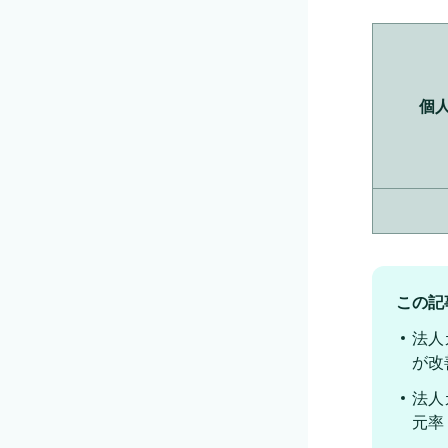
個
この記
法人
が改
法人
元率