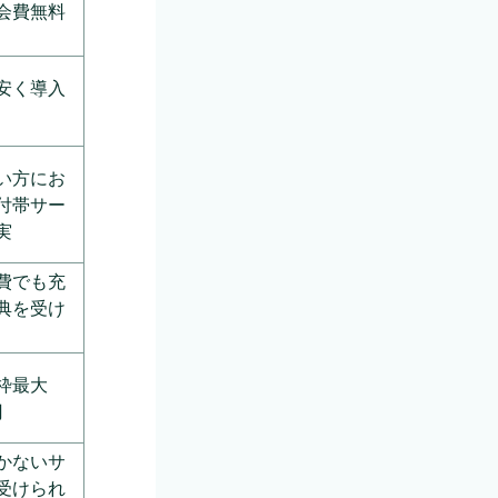
会費無料
安く導入
い方にお
付帯サー
実
費でも充
典を受け
枠最大
円
かないサ
受けられ