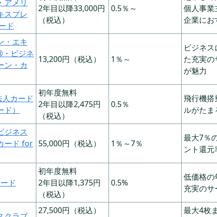
・アメリ
ニューオータニクラブ VISAカード ビジネスカード
2年目以降33,000円
0.5％～
個人事業
キスプレ
（税込）
企業にお
JCBビジネスプラス法人カード 一般カード
カード
ン・エキ
法人カード導入で得られる4つのメリット
ビジネス
®・ビジネ
13,200円（税込）
1％～
た充実の
ーン・カ
経費の管理がしやすくなる
が魅力
キャッシュフローが改善される
初年度無料
B法人カード
飛行機搭
個人カードに比べて利用限度額が高い
2年目以降2,475円
0.5％
ード）
ルがたま
（税込）
ポイントや特典などのサービスを受けられる
ビジネス
最大7％
知っておきたい法人カードの種類とグレード
ード for
55,000円（税込）
1％～7％
ント還元
法人カードの2つの種類
初年度無料
低価格の
法人カードのグレード
カード
2年目以降1,375円
0.5%
充実のサ
（税込）
法人カードと個人向けクレジットカードの違い
27,500円（税込）
最大4枚
スクラブ