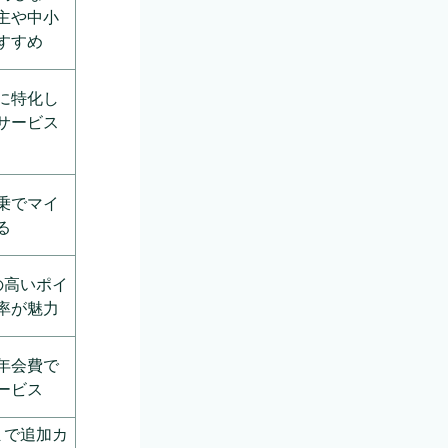
主や中小
すすめ
に特化し
サービス
乗でマイ
る
の高いポイ
率が魅力
年会費で
ービス
まで追加カ