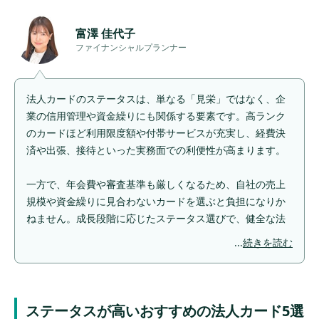
招待なしのプラチナカードに入会する
富澤 佳代子
ハイステータスな法人カードで重視される審
ファイナンシャルプランナー
査基準
会社の信用力
法人カードのステータスは、単なる「見栄」ではなく、企
代表者の信用情報
業の信用管理や資金繰りにも関係する要素です。高ランク
事業規模・決済用途
のカードほど利用限度額や付帯サービスが充実し、経費決
年会費の支払い能力
済や出張、接待といった実務面での利便性が高まります。
利用実績
一方で、年会費や審査基準も厳しくなるため、自社の売上
規模や資金繰りに見合わないカードを選ぶと負担になりか
ステータスの高い法人カードの選び方
ねません。成長段階に応じたステータス選びで、健全な法
利用限度額の大きさ
人財務管理につなげましょう。
...
続きを読む
特典・付帯サービスの充実度
年会費
カードの知名度
ステータスが高いおすすめの法人カード5選