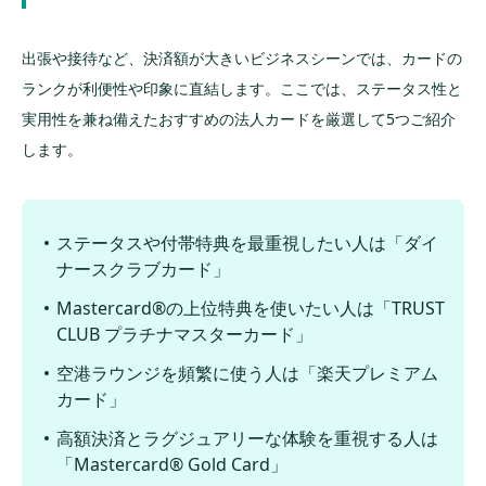
法人カードのステータスに関するよくある質
問
出張や接待など、決済額が大きいビジネスシーンでは、カードの
法人カードのステータスは途中で上がる？
ランクが利便性や印象に直結します。ここでは、ステータス性と
実用性を兼ね備えたおすすめの法人カードを厳選して5つご紹介
赤字決算でもハイステータスの法人カードは持
てる？
します。
法人カードのステータスは取引先にわかる？
まとめ：会社の規模や決済用途に見合ったス
ステータスや付帯特典を最重視したい人は「ダイ
テータスのカードを選ぼう
ナースクラブカード」
Mastercard®の上位特典を使いたい人は「TRUST
CLUB プラチナマスターカード」
空港ラウンジを頻繁に使う人は「楽天プレミアム
カード」
高額決済とラグジュアリーな体験を重視する人は
「Mastercard® Gold Card」