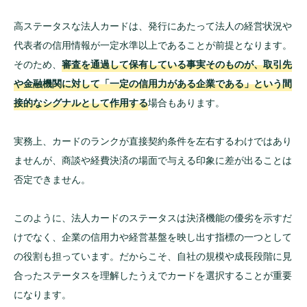
リット
高ステータスな法人カードは、発行にあたって法人の経営状況や
会社の信用力が高まる
代表者の信用情報が一定水準以上であることが前提となります。
利用限度額が大きい
そのため、
審査を通過して保有している事実そのものが、取引先
や金融機関に対して「一定の信用力がある企業である」という間
モチベーションが上がる
接的なシグナルとして作用する
場合もあります。
ポイント還元率が高い
付帯サービスが充実している
実務上、カードのランクが直接契約条件を左右するわけではあり
ホスピタリティサービスが豊富
ませんが、商談や経費決済の場面で与える印象に差が出ることは
否定できません。
ステータスが高い法人カードの注意点
年会費が高い
このように、法人カードのステータスは決済機能の優劣を示すだ
審査が厳しい
けでなく、企業の信用力や経営基盤を映し出す指標の一つとして
の役割も担っています。だからこそ、自社の規模や成長段階に見
ハイステータスの法人カードを持つ方法
合ったステータスを理解したうえでカードを選択することが重要
インビテーション制度でステータスを上げる
になります。