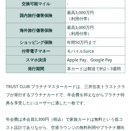
交換可能マイル
-
最高3,000万円
国内旅行傷害保険
（利用付帯）
最高3,000万円
海外旅行傷害保険
（利用付帯）
ショッピング保険
年間50万円まで
付帯電子マネー
モバイルSuica
スマホ決済
Apple Pay、Google Pay
発行期間
本カードは郵送で約2～3週間
TRUST CLUB プラチナマスターカードは、三井住友トラストクラ
ブが発行するプラチナカードで、年会費を抑えながらプラチナ特
典を享受したいユーザーに適した一枚です。
年会費は本会員3,300円（税込）で家族カードは無料という低コ
スト設計でありながら、空港ラウンジの無料利用やプラチナ層向