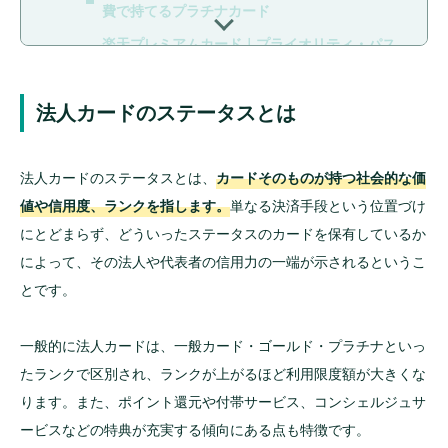
費で持てるプラチナカード
楽天プレミアムカード｜プライオリティ・パス
付きの高コスパカード
Mastercard® Gold Card（法人口座決済用）｜
法人カードのステータスとは
経費・納税でもたまる高還元法人カード
UCプラチナカード｜コンシェルジュサービス付
帯の使いやすいプラチナカード
法人カードのステータスとは、
カードそのものが持つ社会的な価
値や信用度、ランクを指します。
単なる決済手段という位置づけ
法人カードのステータスが重要な理由
にとどまらず、どういったステータスのカードを保有しているか
によって、その法人や代表者の信用力の一端が示されるというこ
法人カードのステータスは何で決まる？
とです。
カードのランク
カードのブランド
一般的に法人カードは、一般カード・ゴールド・プラチナといっ
発行会社
たランクで区別され、ランクが上がるほど利用限度額が大きくな
見た目
ります。また、ポイント還元や付帯サービス、コンシェルジュサ
ービスなどの特典が充実する傾向にある点も特徴です。
ステータスが高い法人カードを持つ6つのメ