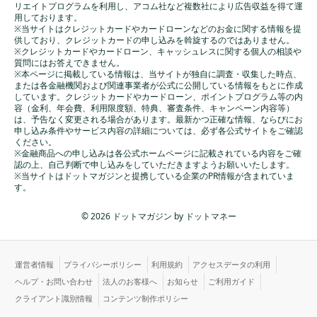
リエイトプログラムを利用し、アコム社など複数社により広告収益を得て運
用しております。
※当サイトはクレジットカードやカードローンなどのお金に関する情報を提
供しており、クレジットカードの申し込みを斡旋するのではありません。
※クレジットカードやカードローン、キャッシュレスに関する個人の相談や
質問にはお答えできません。
※本ページに掲載している情報は、当サイトが独自に調査・収集した時点、
または各金融機関および関連事業者が公式に公開している情報をもとに作成
しています。クレジットカードやカードローン、ポイントプログラム等の内
容（金利、年会費、利用限度額、特典、審査条件、キャンペーン内容等）
は、予告なく変更される場合があります。最新かつ正確な情報、ならびにお
申し込み条件やサービス内容の詳細については、必ず各公式サイトをご確認
ください。
※金融商品への申し込みは各公式ホームページに記載されている内容をご確
認の上、自己判断で申し込みをしていただきますようお願いいたします。
※当サイトはドットマガジンと提携している企業のPR情報が含まれていま
す。
© 2026 ドットマガジン by ドットマネー
運営者情報
プライバシーポリシー
利用規約
アクセスデータの利用
ヘルプ・お問い合わせ
法人のお客様へ
お知らせ
ご利用ガイド
クライアント識別情報
コンテンツ制作ポリシー